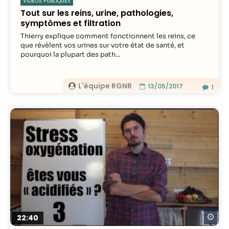
VIDÉOS PUBLIQUES
Tout sur les reins, urine, pathologies,
symptômes et filtration
Thierry explique comment fonctionnent les reins, ce
que révèlent vos urines sur votre état de santé, et
pourquoi la plupart des path...
L'équipe RGNR
13/05/2017
1
Re
22:40