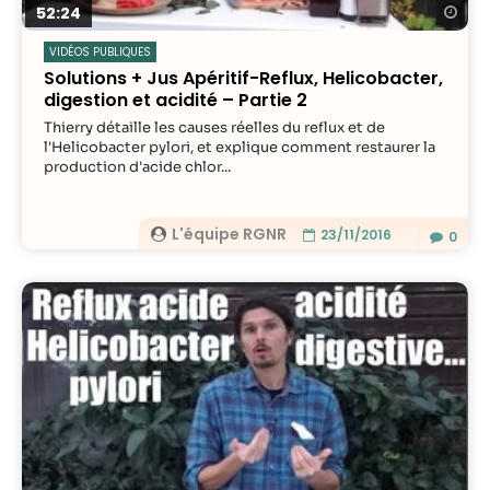
Re
52:24
VIDÉOS PUBLIQUES
Solutions + Jus Apéritif-Reflux, Helicobacter,
digestion et acidité – Partie 2
Thierry détaille les causes réelles du reflux et de
l'Helicobacter pylori, et explique comment restaurer la
production d'acide chlor...
L'équipe RGNR
23/11/2016
0