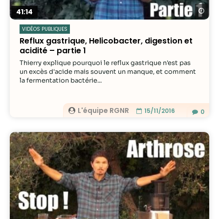
Re
41:14
VIDÉOS PUBLIQUES
Reflux gastrique, Helicobacter, digestion et
acidité – partie 1
Thierry explique pourquoi le reflux gastrique n'est pas
un excès d'acide mais souvent un manque, et comment
la fermentation bactérie...
L'équipe RGNR
15/11/2016
0