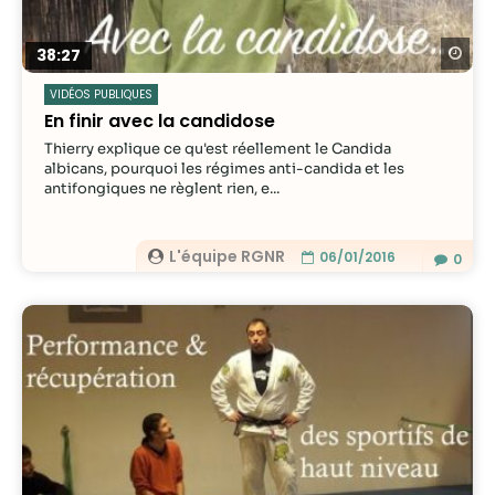
Re
38:27
VIDÉOS PUBLIQUES
En finir avec la candidose
Thierry explique ce qu'est réellement le Candida
albicans, pourquoi les régimes anti-candida et les
antifongiques ne règlent rien, e...
L'équipe RGNR
06/01/2016
0