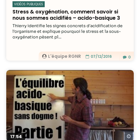
VIDÉOS PUBLIQUES
Stress & oxygénation, comment savoir si
nous sommes acidifiés – acido-basique 3
Thierry identifie les signes concrets d'acidification de
l'organisme et explique pourquoi le stress et la sous-
oxygénation pèsent pl...
L'équipe RGNR
07/12/2016
0
Re
17:54