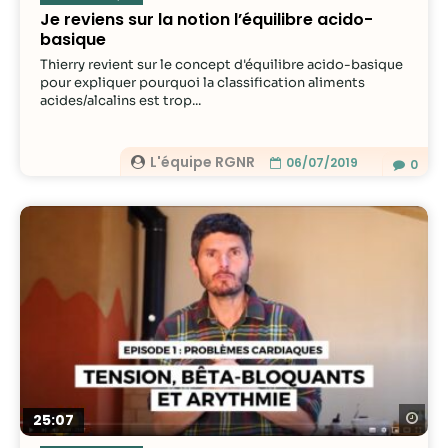
Je reviens sur la notion l’équilibre acido-
basique
Thierry revient sur le concept d'équilibre acido-basique
pour expliquer pourquoi la classification aliments
acides/alcalins est trop...
L'équipe RGNR
06/07/2019
0
Re
25:07