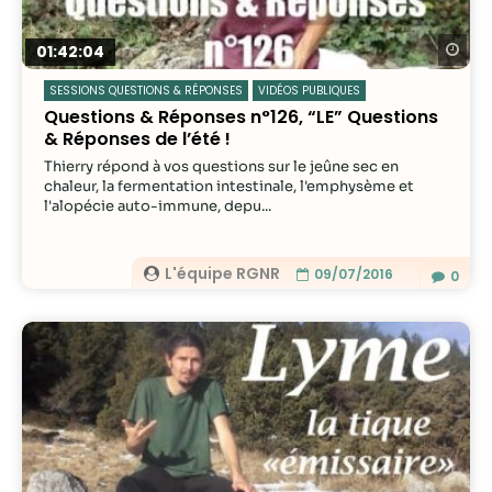
Re
01:42:04
SESSIONS QUESTIONS & RÉPONSES
VIDÉOS PUBLIQUES
Questions & Réponses n°126, “LE” Questions
& Réponses de l’été !
Thierry répond à vos questions sur le jeûne sec en
chaleur, la fermentation intestinale, l'emphysème et
l'alopécie auto-immune, depu...
L'équipe RGNR
09/07/2016
0