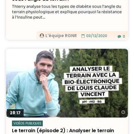
Thierry analyse tous les types de diabète sous l'angle du
terrain physiologique et explique pourquoi la résistance
à l'insuline peut...
L'équipe RGNR
03/12/2020
0
Re
28:17
VIDÉOS PUBLIQUES
Le terrain (épisode 2) : Analyser le terrain