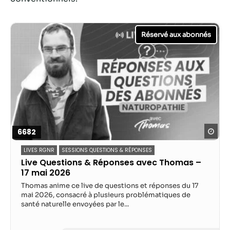
Statistiques
Afin que nous
puissions
améliorer la
fonctionnalité
et la structure
du site Web,
en fonction
de la façon
dont le site
Web est
Reg
6682
utilisé.
LIVES RGNR
SESSIONS QUESTIONS & RÉPONSES
Live Questions & Réponses avec Thomas –
17 mai 2026
Experience
Thomas anime ce live de questions et réponses du 17
Afin que notre
mai 2026, consacré à plusieurs problématiques de
site Web
santé naturelle envoyées par le...
fonctionne
aussi bien que