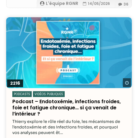
possible lors
L'équipe RGNR
14/05/2026
36
de votre visite.
Si vous refusez
ces cookies,
certaines
fonctionnalités
disparaîtront
du site Web.
Marketing
En partageant
votre intérêt et
Re
2216
votre
comportement
PODCASTS
VIDÉOS PUBLIQUES
lorsque vous
Podcast – Endotoxémie, infections froides,
visitez notre
foie et fatigue chronique… si ça venait de
site, vous
l’intérieur ?
augmentez les
Thierry explore le rôle réel du foie, les mécanismes de
chances de
l'endotoxémie et des infections froides, et pourquoi
voir du
vos analyses peuvent êt...