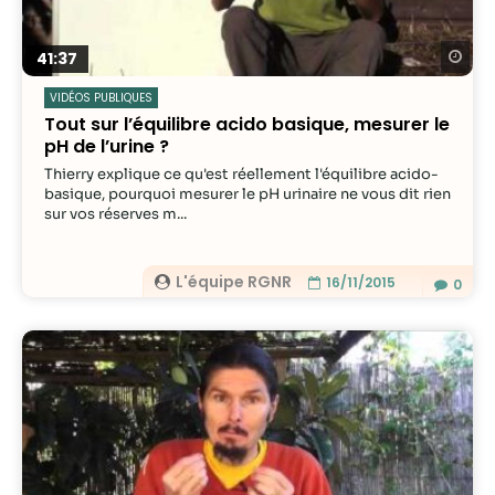
Re
41:37
VIDÉOS PUBLIQUES
Tout sur l’équilibre acido basique, mesurer le
pH de l’urine ?
Thierry explique ce qu'est réellement l'équilibre acido-
basique, pourquoi mesurer le pH urinaire ne vous dit rien
sur vos réserves m...
L'équipe RGNR
16/11/2015
0