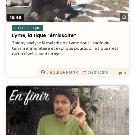
Re
15:49
VIDÉOS PUBLIQUES
Lyme, la tique “émissaire”
Thierry analyse la maladie de Lyme sous l'angle du
terrain immunitaire et explique pourquoi la tique n'est
qu'un révélateur d'un sys...
L'équipe RGNR
25/01/2016
0