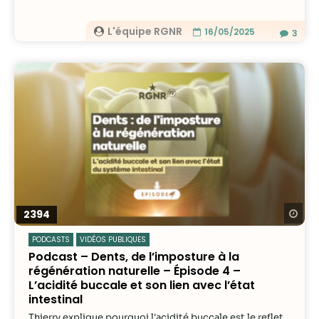
contenu et des
offres
L'équipe RGNR
personnalisés.
16/05/2025
3
Re
2394
PODCASTS
VIDÉOS PUBLIQUES
Podcast – Dents, de l’imposture à la
régénération naturelle – Épisode 4 –
L’acidité buccale et son lien avec l’état
intestinal
Thierry explique pourquoi l'acidité buccale est le reflet