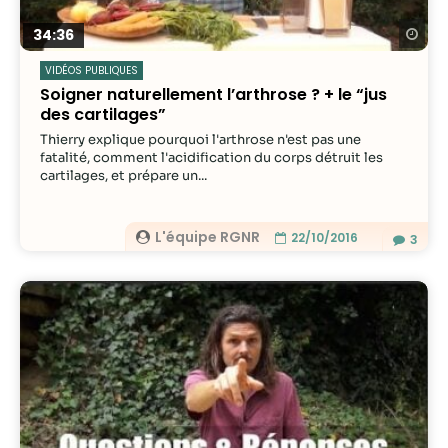
Re
34:36
VIDÉOS PUBLIQUES
Soigner naturellement l’arthrose ? + le “jus
des cartilages”
Thierry explique pourquoi l'arthrose n'est pas une
fatalité, comment l'acidification du corps détruit les
cartilages, et prépare un...
L'équipe RGNR
22/10/2016
3