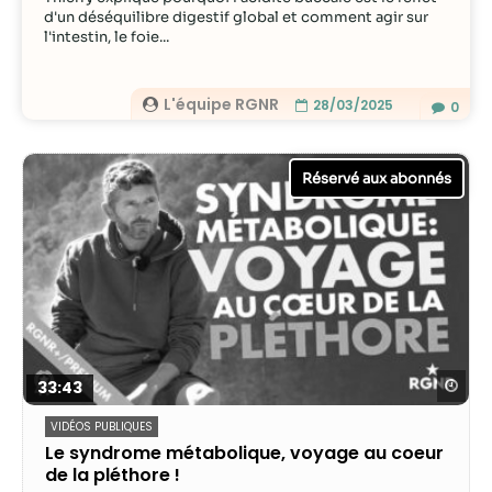
d'un déséquilibre digestif global et comment agir sur
l'intestin, le foie...
L'équipe RGNR
28/03/2025
0
Reg
33:43
VIDÉOS PUBLIQUES
Le syndrome métabolique, voyage au coeur
de la pléthore !