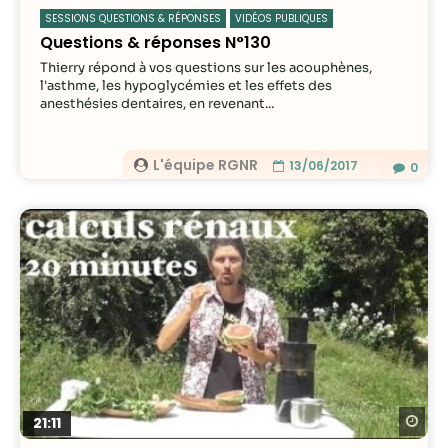
SESSIONS QUESTIONS & RÉPONSES
VIDÉOS PUBLIQUES
Questions & réponses N°130
Thierry répond à vos questions sur les acouphènes,
l'asthme, les hypoglycémies et les effets des
anesthésies dentaires, en revenant...
L'équipe RGNR
13/06/2017
0
Re
21:11