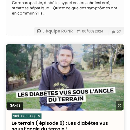
Coronaropathie, diabète, hypertension, cholestérol,
stéatose hépatique… Qu’est ce que ces symptômes ont
en commun ? Ils...
L'équipe RGNR
06/03/2024
27
Re
36:21
VIDÉOS PUBLIQUES
Le terrain ( épisode 6) : Les diabètes vus
sous l’angle du terrain !