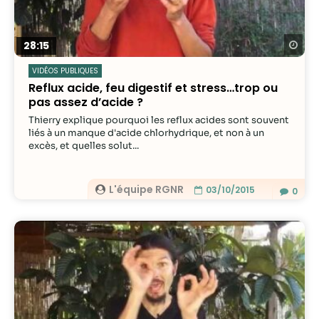
Re
28:15
VIDÉOS PUBLIQUES
Reflux acide, feu digestif et stress…trop ou
pas assez d’acide ?
Thierry explique pourquoi les reflux acides sont souvent
liés à un manque d'acide chlorhydrique, et non à un
excès, et quelles solut...
L'équipe RGNR
03/10/2015
0