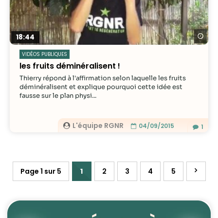
Re
18:44
VIDÉOS PUBLIQUES
les fruits déminéralisent !
Thierry répond à l'affirmation selon laquelle les fruits
déminéralisent et explique pourquoi cette idée est
fausse sur le plan physi...
L'équipe RGNR
04/09/2015
1
Page 1 sur 5
1
2
3
4
5