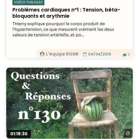
VIDÉOS PUBLIQUES
Problèmes cardiaques n°1 : Tension, bêta-
bloquants et arythmie
Thierry explique pourquoi le corps produit de
l'hypertension, ce que mesurent vraiment les deux
valeurs de tension artérielle, et po...
L'équipe RGNR
04/04/2019
1
Re
01:19:30