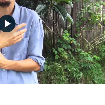
Nécessaire
Ces cookies ne
sont pas
facultatifs. Ils
sont
nécessaires au
fonctionnement
du site Web.