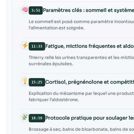
Paramètres clés : sommeil et systèm
3:51
Le sommeil est posé comme paramètre incontour
l’alimentation est soignée.
Fatigue, mictions fréquentes et ald
11:33
Thierry relie les urines transparentes et les mict
surrénales épuisées.
Cortisol, prégnénolone et compétit
15:25
Explication du mécanisme par lequel une producti
fabriquer l’aldostérone.
Protocole pratique pour soulager le
18:59
Brossage à sec, bains de bicarbonate, bains de sol