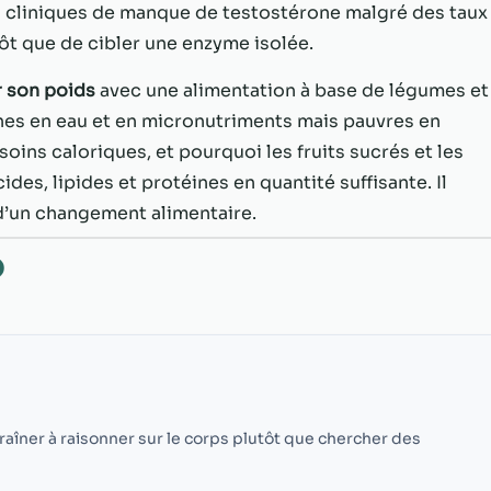
possible lors
 cliniques de manque de testostérone malgré des taux
de votre visite.
tôt que de cibler une enzyme isolée.
Si vous refusez
ces cookies,
r son poids
avec une alimentation à base de légumes et
certaines
fonctionnalités
ches en eau et en micronutriments mais pauvres en
disparaîtront
oins caloriques, et pourquoi les fruits sucrés et les
du site Web.
des, lipides et protéines en quantité suffisante. Il
 d’un changement alimentaire.
Marketing
O
En partageant
votre intérêt et
votre
comportement
lorsque vous
visitez notre
site, vous
augmentez les
traîner à raisonner sur le corps plutôt que chercher des
chances de
voir du