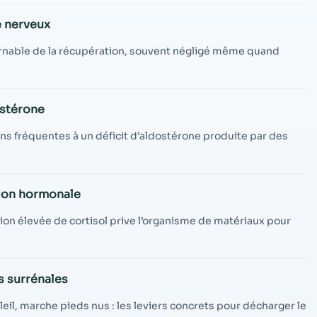
contenu et des
offres
e nerveux
personnalisés.
nable de la récupération, souvent négligé même quand
ostérone
ions fréquentes à un déficit d’aldostérone produite par des
ion hormonale
on élevée de cortisol prive l’organisme de matériaux pour
s surrénales
eil, marche pieds nus : les leviers concrets pour décharger le