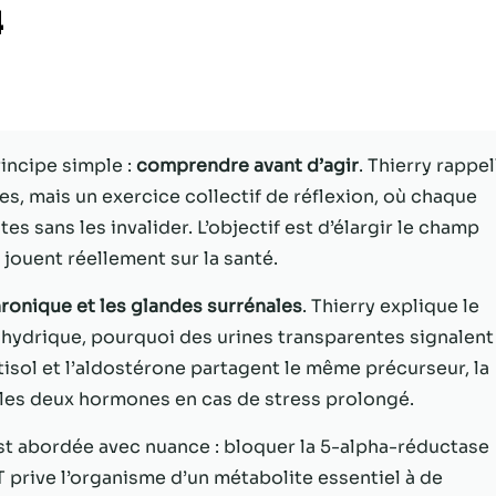
4
Statistiques
Afin que nous
puissions
améliorer la
fonctionnalité
incipe simple :
comprendre avant d’agir
. Thierry rappel
et la structure
du site Web,
s, mais un exercice collectif de réflexion, où chaque
en fonction
s sans les invalider. L’objectif est d’élargir le champ
de la façon
 jouent réellement sur la santé.
dont le site
Web est
utilisé.
hronique et les glandes surrénales
. Thierry explique le
t hydrique, pourquoi des urines transparentes signalent
tisol et l’aldostérone partagent le même précurseur, la
Experience
les deux hormones en cas de stress prolongé.
Afin que notre
site Web
t abordée avec nuance : bloquer la 5-alpha-réductase
fonctionne
aussi bien que
 prive l’organisme d’un métabolite essentiel à de