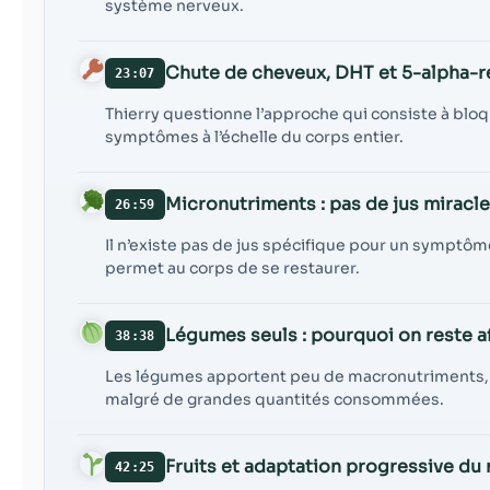
système nerveux.
Chute de cheveux, DHT et 5-alpha-
23:07
Thierry questionne l’approche qui consiste à bloq
symptômes à l’échelle du corps entier.
Micronutriments : pas de jus miracle
26:59
Il n’existe pas de jus spécifique pour un symptôm
permet au corps de se restaurer.
Légumes seuls : pourquoi on reste 
38:38
Les légumes apportent peu de macronutriments, ce
malgré de grandes quantités consommées.
Fruits et adaptation progressive d
42:25