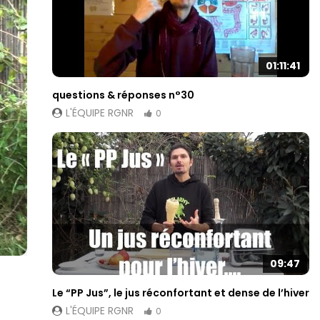
01:11:41
questions & réponses n°30
L'ÉQUIPE RGNR
0
09:47
Le “PP Jus”, le jus réconfortant et dense de l’hiver
L'ÉQUIPE RGNR
0