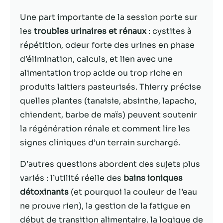
Une part importante de la session porte sur
Statistiques
les
troubles urinaires et rénaux
: cystites à
Afin que nous
puissions
répétition, odeur forte des urines en phase
améliorer la
d’élimination, calculs, et lien avec une
fonctionnalité
alimentation trop acide ou trop riche en
et la structure
du site Web,
produits laitiers pasteurisés. Thierry précise
en fonction
quelles plantes (tanaisie, absinthe, lapacho,
de la façon
chiendent, barbe de maïs) peuvent soutenir
dont le site
Web est
la régénération rénale et comment lire les
utilisé.
signes cliniques d’un terrain surchargé.
D’autres questions abordent des sujets plus
Experience
variés : l’utilité réelle des
bains ioniques
Afin que notre
détoxinants
(et pourquoi la couleur de l’eau
site Web
fonctionne
ne prouve rien), la gestion de la fatigue en
aussi bien que
début de transition alimentaire, la logique de