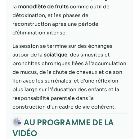
possible lors
la
monodiète de fruits
comme outil de
de votre visite.
Si vous refusez
détoxination, et les phases de
ces cookies,
reconstruction après une période
certaines
d’élimination intense.
fonctionnalités
disparaîtront
La session se termine sur des échanges
du site Web.
autour de la
sciatique
, des sinusites et
bronchites chroniques liées à l’accumulation
Marketing
de mucus, de la chute de cheveux et de son
En partageant
lien avec les surrénales, et d’une réflexion
votre intérêt et
votre
plus large sur l’éducation des enfants et la
comportement
responsabilité parentale dans la
lorsque vous
construction d’un cadre de vie cohérent.
visitez notre
site, vous
AU PROGRAMME DE LA
augmentez les
chances de
VIDÉO
voir du