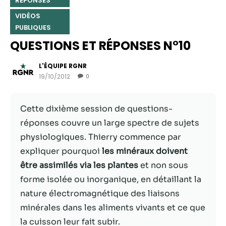
RÉPONSES
VIDÉOS
PUBLIQUES
QUESTIONS ET RÉPONSES N°10
L'ÉQUIPE RGNR
19/10/2012
0
Cette dixième session de questions-
réponses couvre un large spectre de sujets
physiologiques. Thierry commence par
Nécessaire
Ces cookies ne
expliquer pourquoi
les minéraux doivent
sont pas
être assimilés via les plantes
et non sous
facultatifs. Ils
forme isolée ou inorganique, en détaillant la
sont
nécessaires au
nature électromagnétique des liaisons
fonctionnement
minérales dans les aliments vivants et ce que
du site Web.
la cuisson leur fait subir.