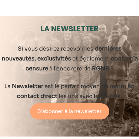
LA NEWSLETTER
Si vous désirez recevoir les
dernières
nouveautés, exclusivités
et également
contrer la
censure
à l’encontre de
RGNR
?
La
Newsletter
est le parfait moyen de rester en
contact direct
les uns avec les autres.
S'abonner à la newsletter