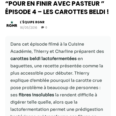
“POUR EN FINIR AVEC PASTEUR ”
ÉPISODE 4 – LES CAROTTES BELDI !
L'ÉQUIPE RGNR
16/05/2016
0
Dans cet épisode filmé à la Cuisine
Académie, Thierry et Charline préparent des
carottes beldi lactofermentées
en
baguettes, une recette présentée comme la
Nécessaire
plus accessible pour débuter. Thierry
Ces cookies ne
explique d’emblée pourquoi la carotte crue
sont pas
pose problème à beaucoup de personnes :
facultatifs. Ils
sont
ses
fibres insolubles
la rendent difficile à
nécessaires au
digérer telle quelle, alors que la
fonctionnement
lactofermentation permet une prédigestion
du site Web.