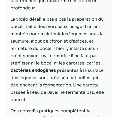
bactérienne qui transforme ces fibres en
profondeur.
Statistiques
Afin que nous
La vidéo détaille pas à pas la préparation du
puissions
bocal : taille des morceaux, usage d’un anti-
améliorer la
montelé pour maintenir les légumes sous la
fonctionnalité
et la structure
saumure, ajout de citron et d’épices, et
du site Web,
fermeture du bocal. Thierry insiste sur un
en fonction
point souvent mal compris : il ne faut pas
de la façon
dont le site
stériliser ni le bocal ni les carottes, car les
Web est
bactéries endogènes
présentes à la surface
utilisé.
des légumes sont précisément celles qui
déclenchent la fermentation. Une carotte
Experience
passée à l’eau de Javel ne fermente pas, elle
Afin que notre
pourrit.
site Web
fonctionne
Des conseils pratiques complètent la
aussi bien que