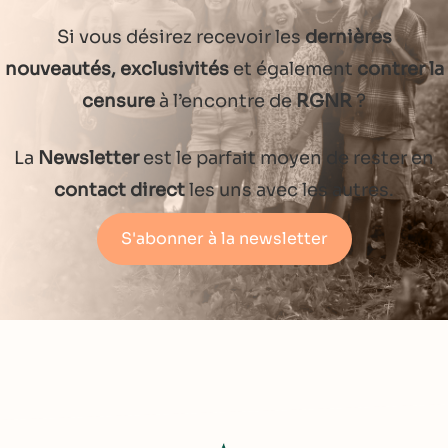
Si vous désirez recevoir les
dernières
nouveautés, exclusivités
et également
contrer la
censure
à l’encontre de
RGNR
?
La
Newsletter
est le parfait moyen de rester en
contact direct
les uns avec les autres.
S'abonner à la newsletter