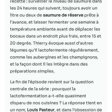
possible lors
recette : surveiller le niveau de saumure dans
de votre visite.
les 24 heures qui suivent, toujours avoir un
Si vous refusez
litre ou deux de
saumure de réserve
prête à
ces cookies,
certaines
l’avance, et laisser fermenter une semaine à
fonctionnalités
température ambiante avant de déplacer les
disparaîtront
bocaux dans un endroit plus frais, entre 15 et
du site Web.
20 degrés. Thierry évoque aussi d’autres
légumes qu’il lactofermente régulièrement,
Marketing
comme les aubergines et les champignons,
En partageant
et la façon dont il les intègre dans des
votre intérêt et
votre
préparations simples.
comportement
lorsque vous
La fin de l’épisode revient sur la question
visitez notre
centrale de la série : pourquoi la
site, vous
lactofermentation a-t-elle quasiment
augmentez les
chances de
disparu de nos cuisines ? La réponse tient en
voir du
un nom,
Louis Pasteur
, et dans l’obsession de