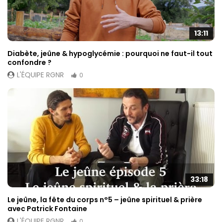
13:11
Diabète, jeûne & hypoglycémie : pourquoi ne faut-il tout
confondre ?
L'ÉQUIPE RGNR
0
33:18
Le jeûne, la fête du corps n°5 – jeûne spirituel & prière
avec Patrick Fontaine
L'ÉQUIPE RGNR
0