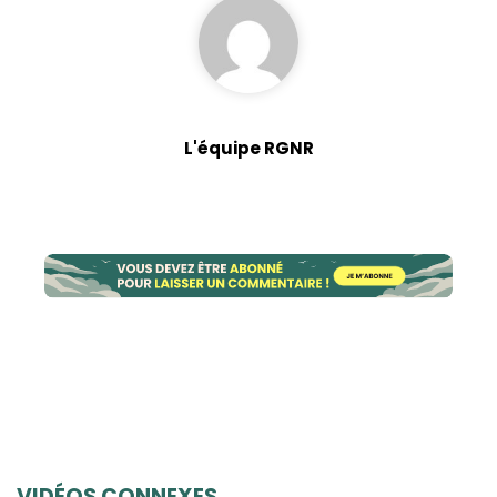
possible lors
de votre visite.
Si vous refusez
ces cookies,
certaines
fonctionnalités
disparaîtront
L'équipe RGNR
du site Web.
Marketing
En partageant
votre intérêt et
votre
comportement
lorsque vous
visitez notre
site, vous
augmentez les
chances de
voir du
VIDÉOS CONNEXES