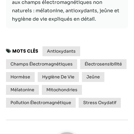
aux champs électromagnétiques non
naturels : mélatonine, antioxydants, jeûne et
Statistiques
hygiène de vie expliqués en détail.
Afin que nous
puissions
améliorer la
fonctionnalité
et la structure
MOTS CLÉS
du site Web,
Antioxydants
en fonction
de la façon
Champs Électromagnétiques
Électrosensibilité
dont le site
Web est
Hormèse
Hygiène De Vie
Jeûne
utilisé.
Mélatonine
Mitochondries
Pollution Électromagnétique
Experience
Stress Oxydatif
Afin que notre
site Web
fonctionne
aussi bien que