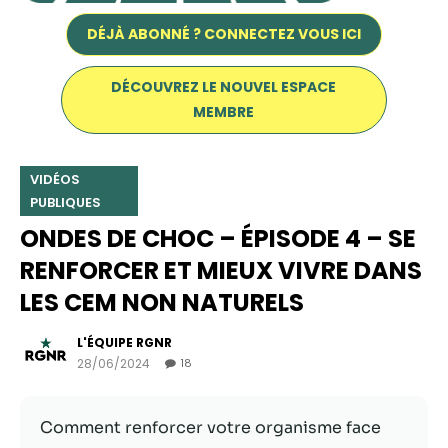
DÉJÀ ABONNÉ ? CONNECTEZ VOUS ICI
DÉCOUVREZ LE NOUVEL ESPACE
MEMBRE
VIDÉOS
PUBLIQUES
ONDES DE CHOC – ÉPISODE 4 – SE
RENFORCER ET MIEUX VIVRE DANS
Nécessaire
LES CEM NON NATURELS
Ces cookies ne
sont pas
facultatifs. Ils
L'ÉQUIPE RGNR
sont
28/06/2024
18
nécessaires au
fonctionnement
du site Web.
Comment renforcer votre organisme face