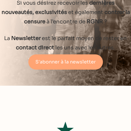
Si vous désirez recevoir les
dernières
nouveautés, exclusivités
et également
contrer la
censure
à l’encontre de
RGNR
?
La
Newsletter
est le parfait moyen de rester en
contact direct
les uns avec les autres.
S'abonner à la newsletter