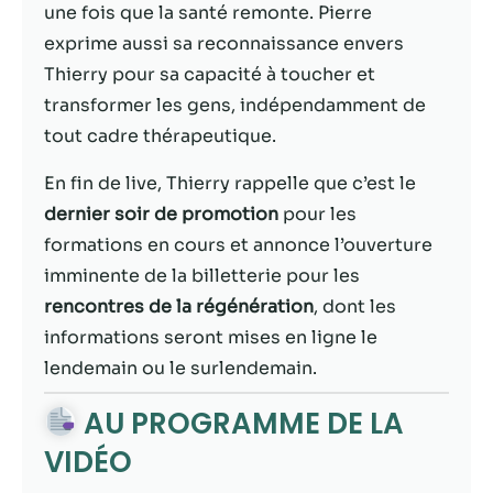
possible lors
une fois que la santé remonte. Pierre
de votre visite.
exprime aussi sa reconnaissance envers
Si vous refusez
ces cookies,
Thierry pour sa capacité à toucher et
certaines
transformer les gens, indépendamment de
fonctionnalités
tout cadre thérapeutique.
disparaîtront
du site Web.
En fin de live, Thierry rappelle que c’est le
dernier soir de promotion
pour les
Marketing
formations en cours et annonce l’ouverture
En partageant
imminente de la billetterie pour les
votre intérêt et
rencontres de la régénération
, dont les
votre
comportement
informations seront mises en ligne le
lorsque vous
lendemain ou le surlendemain.
visitez notre
site, vous
AU PROGRAMME DE LA
augmentez les
chances de
VIDÉO
voir du