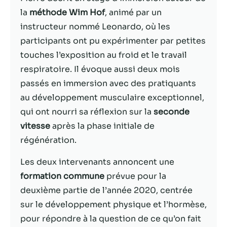
la
méthode Wim Hof
, animé par un
Statistiques
instructeur nommé Leonardo, où les
Afin que nous
participants ont pu expérimenter par petites
puissions
touches l’exposition au froid et le travail
améliorer la
fonctionnalité
respiratoire. Il évoque aussi deux mois
et la structure
passés en immersion avec des pratiquants
du site Web,
au développement musculaire exceptionnel,
en fonction
de la façon
qui ont nourri sa réflexion sur la
seconde
dont le site
vitesse
après la phase initiale de
Web est
régénération.
utilisé.
Les deux intervenants annoncent une
Experience
formation commune
prévue pour la
Afin que notre
deuxième partie de l’année 2020, centrée
site Web
sur le développement physique et l’hormèse,
fonctionne
aussi bien que
pour répondre à la question de ce qu’on fait