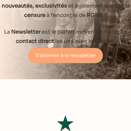
nouveautés, exclusivités
et également
contrer la
censure
à l’encontre de
RGNR
?
La
Newsletter
est le parfait moyen de rester en
contact direct
les uns avec les autres.
S'abonner à la newsletter