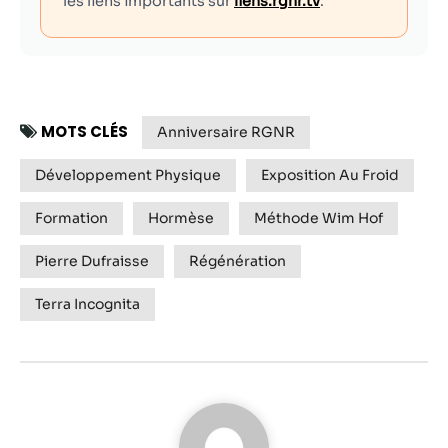
les liens importants sur
liens.rgnr.tv
.
MOTS CLÉS
Anniversaire RGNR
Développement Physique
Exposition Au Froid
Formation
Hormèse
Méthode Wim Hof
Pierre Dufraisse
Régénération
Terra Incognita