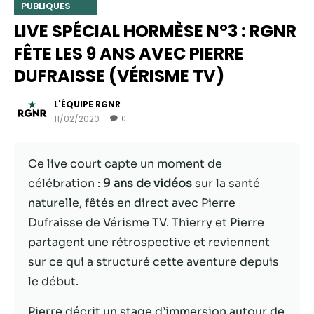
PUBLIQUES
LIVE SPÉCIAL HORMÈSE N°3 : RGNR
FÊTE LES 9 ANS AVEC PIERRE
DUFRAISSE (VÉRISME TV)
L'ÉQUIPE RGNR
11/02/2020
0
Ce live court capte un moment de
célébration :
9 ans de vidéos
sur la santé
Nécessaire
naturelle, fêtés en direct avec Pierre
Ces cookies ne
Dufraisse de Vérisme TV. Thierry et Pierre
sont pas
facultatifs. Ils
partagent une rétrospective et reviennent
sont
sur ce qui a structuré cette aventure depuis
nécessaires au
le début.
fonctionnement
du site Web.
Pierre décrit un stage d’immersion autour de