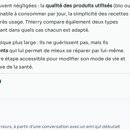
possible lors
vent négligées : la
qualité des produits utilisés
(bio o
de votre visite.
Si vous refusez
nable à consommer par jour, la simplicité des recettes 
ces cookies,
 après usage. Thierry compare également deux types
certaines
uant dans quels cas chacun est adapté.
fonctionnalités
disparaîtront
que plus large : ils ne guérissent pas, mais ils
du site Web.
ents
qui lui permet de mieux se réparer par lui-même.
re étape accessible pour modifier son mode de vie et
Marketing
e de la santé.
En partageant
votre intérêt et
O
votre
comportement
lorsque vous
visitez notre
site, vous
augmentez les
chances de
voir du
erreurs, à partir d’une conversation avec un ami qui débutait