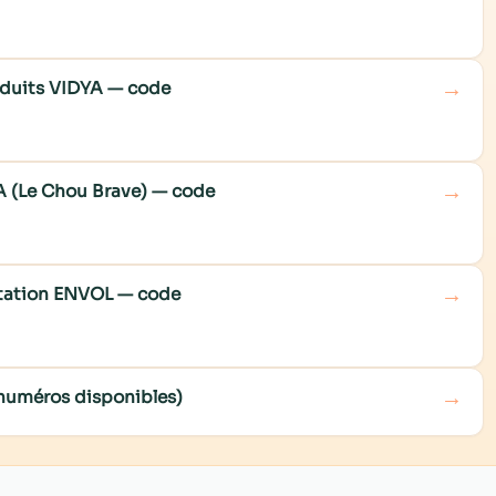
→
roduits VIDYA — code
→
A (Le Chou Brave) — code
→
ditation ENVOL — code
→
numéros disponibles)