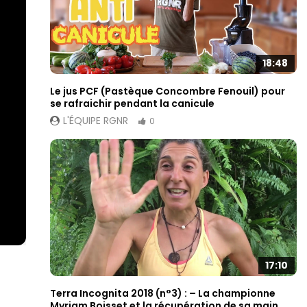
18:48
Le jus PCF (Pastèque Concombre Fenouil) pour
se rafraichir pendant la canicule
L'ÉQUIPE RGNR
0
17:10
Terra Incognita 2018 (n°3) : – La championne
Myriam Boisset et la récupération de sa main