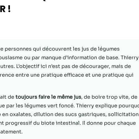
R !
Statistiques
Afin que nous
puissions
améliorer la
fonctionnalité
et la structure
de personnes qui découvrent les jus de légumes
du site Web,
usiasme ou par manque d’information de base. Thierry
en fonction
de la façon
autres. L’objectif ici n’est pas de décourager, mais de
dont le site
érence entre une pratique efficace et une pratique qui
Web est
utilisé.
fait de
toujours faire le même jus
, de boire trop vite, de
que par les légumes vert foncé. Thierry explique pourqu
Experience
Afin que notre
n oxalates, dilution des sucs gastriques, sollicitation
site Web
 progressif du biote intestinal. Il donne pour chaque
fonctionne
iatement.
aussi bien que