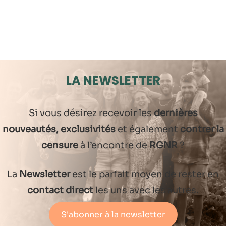
LA NEWSLETTER
Si vous désirez recevoir les
dernières
nouveautés, exclusivités
et également
contrer la
censure
à l’encontre de
RGNR
?
La
Newsletter
est le parfait moyen de rester en
contact direct
les uns avec les autres.
S'abonner à la newsletter