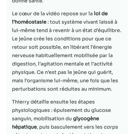
bonne santé.
Statistiques
Le cœur de la vidéo repose sur la
loi de
Afin que nous
l’homéostasie
: tout système vivant laissé à
puissions
lui-même tend à revenir à un état d’équilibre.
améliorer la
Le jeûne crée les conditions pour que ce
fonctionnalité
et la structure
retour soit possible, en libérant l’énergie
du site Web,
nerveuse habituellement mobilisée par la
en fonction
digestion, l’agitation mentale et l’activité
de la façon
dont le site
physique. Ce n’est pas le jeûne qui guérit,
Web est
mais l’organisme lui-même, une fois que les
utilisé.
perturbations sont réduites au minimum.
Thierry détaille ensuite les étapes
Experience
Afin que notre
physiologiques : épuisement du glucose
site Web
sanguin, mobilisation du
glycogène
fonctionne
hépatique
, puis basculement vers les corps
aussi bien que