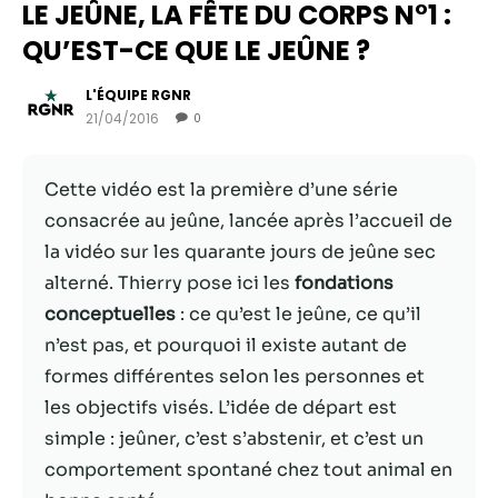
LE JEÛNE, LA FÊTE DU CORPS N°1 :
QU’EST-CE QUE LE JEÛNE ?
L'ÉQUIPE RGNR
21/04/2016
0
Cette vidéo est la première d’une série
consacrée au jeûne, lancée après l’accueil de
la vidéo sur les quarante jours de jeûne sec
alterné. Thierry pose ici les
fondations
Nécessaire
conceptuelles
: ce qu’est le jeûne, ce qu’il
Ces cookies ne
n’est pas, et pourquoi il existe autant de
sont pas
formes différentes selon les personnes et
facultatifs. Ils
sont
les objectifs visés. L’idée de départ est
nécessaires au
simple : jeûner, c’est s’abstenir, et c’est un
fonctionnement
comportement spontané chez tout animal en
du site Web.