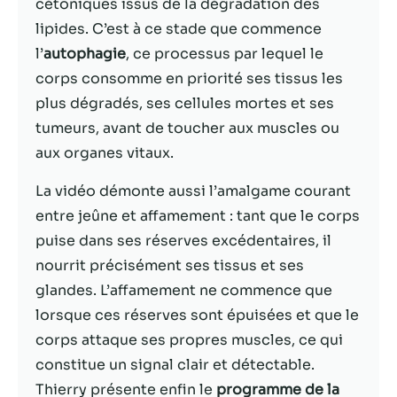
possible lors
cétoniques issus de la dégradation des
de votre visite.
lipides. C’est à ce stade que commence
Si vous refusez
l’
autophagie
, ce processus par lequel le
ces cookies,
certaines
corps consomme en priorité ses tissus les
fonctionnalités
plus dégradés, ses cellules mortes et ses
disparaîtront
tumeurs, avant de toucher aux muscles ou
du site Web.
aux organes vitaux.
La vidéo démonte aussi l’amalgame courant
Marketing
En partageant
entre jeûne et affamement : tant que le corps
votre intérêt et
puise dans ses réserves excédentaires, il
votre
nourrit précisément ses tissus et ses
comportement
lorsque vous
glandes. L’affamement ne commence que
visitez notre
lorsque ces réserves sont épuisées et que le
site, vous
corps attaque ses propres muscles, ce qui
augmentez les
chances de
constitue un signal clair et détectable.
voir du
Thierry présente enfin le
programme de la