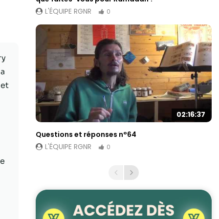
L'ÉQUIPE RGNR
0
ry
la
 et
02:16:37
Questions et réponses n°64
L'ÉQUIPE RGNR
0
te