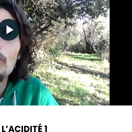
Nécessaire
Ces cookies ne
sont pas
facultatifs. Ils
sont
nécessaires au
fonctionnement
du site Web.
L’ACIDITÉ 1