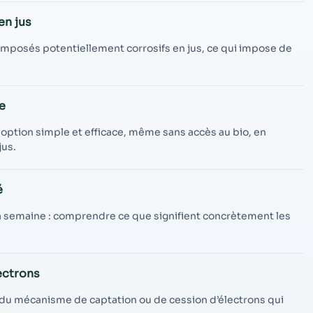
contenu et des
offres
en jus
personnalisés.
composés potentiellement corrosifs en jus, ce qui impose de
e
ption simple et efficace, même sans accès au bio, en
jus.
é
 la semaine : comprendre ce que signifient concrètement les
lectrons
et du mécanisme de captation ou de cession d’électrons qui