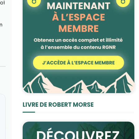
oi
n
LIVRE DE ROBERT MORSE