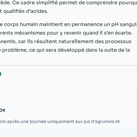
possible lors
n cède. Ce cadre simplifié permet de comprendre pourqu
de votre visite.
 qualifiés d’acides.
Si vous refusez
ces cookies,
le corps humain maintient en permanence un pH sangui
certaines
férents mécanismes pour y revenir quand il s’en écarte.
fonctionnalités
disparaîtront
nnemis, car ils résultent naturellement des processus
du site Web.
 problème, ce qui sera développé dans la suite de la
Marketing
O
En partageant
votre intérêt et
votre
comportement
lorsque vous
visitez notre
tox
site, vous
augmentez les
tion après une journée uniquement aux jus d’agrumes et
chances de
voir du