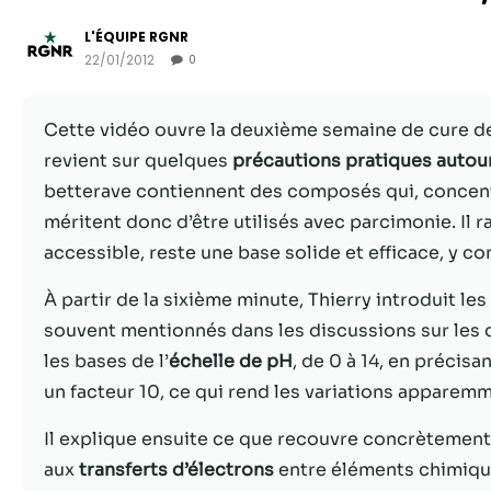
L'ÉQUIPE RGNR
22/01/2012
0
Cette vidéo ouvre la deuxième semaine de cure de d
revient sur quelques
précautions pratiques autour
betterave contiennent des composés qui, concentr
méritent donc d’être utilisés avec parcimonie. Il r
accessible, reste une base solide et efficace, y c
À partir de la sixième minute, Thierry introduit le
souvent mentionnés dans les discussions sur les d
les bases de l’
échelle de pH
, de 0 à 14, en précis
un facteur 10, ce qui rend les variations apparemme
Il explique ensuite ce que recouvre concrètement l
aux
transferts d’électrons
entre éléments chimique