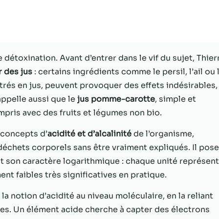
Statistiques
Afin que nous
puissions
améliorer la
étoxination. Avant d’entrer dans le vif du sujet, Thier
fonctionnalité
 des jus
: certains ingrédients comme le persil, l’ail ou 
et la structure
du site Web,
és en jus, peuvent provoquer des effets indésirables,
en fonction
appelle aussi que le
jus pomme-carotte
, simple et
de la façon
ompris avec des fruits et légumes non bio.
dont le site
Web est
s concepts d’
acidité et d’alcalinité
de l’organisme,
utilisé.
échets corporels sans être vraiment expliqués. Il pose
ant son caractère logarithmique : chaque unité représen
Experience
nt faibles très significatives en pratique.
Afin que notre
site Web
a notion d’acidité au niveau moléculaire, en la reliant
fonctionne
s. Un élément acide cherche à capter des électrons
aussi bien que