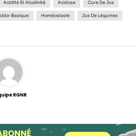
Acidité Et Alcalinité
Acidose
Cure De Jus
Acido-Basique
Homéostasie
Jus De Légumes
quipe RGNR