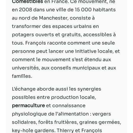
possible lors
Comestibles
en France. Ce mouvement, né
de votre visite.
en 2008 dans une ville de 15 000 habitants
Si vous refusez
au nord de Manchester, consiste à
ces cookies,
certaines
transformer des espaces urbains en
fonctionnalités
potagers ouverts et gratuits, accessibles à
disparaîtront
tous. François raconte comment une seule
du site Web.
personne peut lancer une initiative locale, et
comment le mouvement s’est étendu aux
Marketing
universités, aux conseils municipaux et aux
En partageant
familles.
votre intérêt et
votre
L’échange aborde aussi les synergies
comportement
lorsque vous
possibles entre production locale,
visitez notre
permaculture
et connaissance
site, vous
physiologique de l’alimentation : vergers
augmentez les
chances de
solidaires, forêts fruitières, graines germées,
voir du
key-hole gardens. Thierry et François