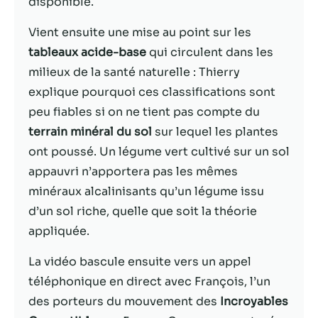
disponible.
Statistiques
Vient ensuite une mise au point sur les
Afin que nous
tableaux acide-base
qui circulent dans les
puissions
milieux de la santé naturelle : Thierry
améliorer la
explique pourquoi ces classifications sont
fonctionnalité
et la structure
peu fiables si on ne tient pas compte du
du site Web,
terrain minéral du sol
sur lequel les plantes
en fonction
ont poussé. Un légume vert cultivé sur un sol
de la façon
dont le site
appauvri n’apportera pas les mêmes
Web est
minéraux alcalinisants qu’un légume issu
utilisé.
d’un sol riche, quelle que soit la théorie
appliquée.
Experience
Afin que notre
La vidéo bascule ensuite vers un appel
site Web
téléphonique en direct avec François, l’un
fonctionne
des porteurs du mouvement des
Incroyables
aussi bien que