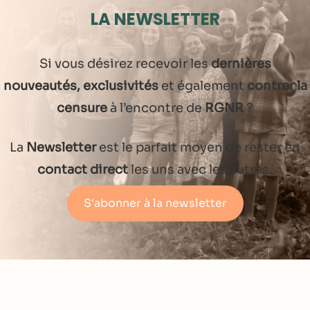
LA NEWSLETTER
Si vous désirez recevoir les
dernières
nouveautés, exclusivités
et également
contrer la
censure
à l’encontre de
RGNR
?
La
Newsletter
est le parfait moyen de rester en
contact direct
les uns avec les autres.
S'abonner à la newsletter