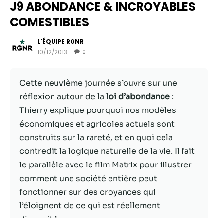
J9 ABONDANCE & INCROYABLES
COMESTIBLES
L'ÉQUIPE RGNR
10/12/2013
0
Cette neuvième journée s’ouvre sur une
réflexion autour de la
loi d’abondance
:
Thierry explique pourquoi nos modèles
économiques et agricoles actuels sont
Nécessaire
construits sur la rareté, et en quoi cela
Ces cookies ne
contredit la logique naturelle de la vie. Il fait
sont pas
le parallèle avec le film Matrix pour illustrer
facultatifs. Ils
sont
comment une société entière peut
nécessaires au
fonctionner sur des croyances qui
fonctionnement
l’éloignent de ce qui est réellement
du site Web.