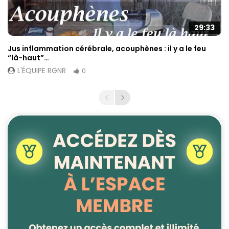
29:33
Jus inflammation cérébrale, acouphènes : il y a le feu
“là-haut”…
L'ÉQUIPE RGNR
0