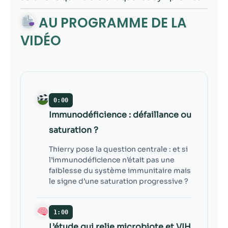
contenu et des
offres
AU PROGRAMME DE LA
personnalisés.
VIDÉO
0:00
Immunodéficience : défaillance ou
saturation ?
Thierry pose la question centrale : et si
l’immunodéficience n’était pas une
faiblesse du système immunitaire mais
le signe d’une saturation progressive ?
1:00
L’étude qui relie microbiote et VIH