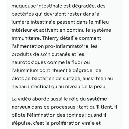
muqueuse intestinale est dégradée, des
Statistiques
bactéries qui devraient rester dans la
Afin que nous
lumière intestinale passent dans le milieu
puissions
intérieur et activent en continu le système
améliorer la
fonctionnalité
immunitaire. Thierry détaille comment
et la structure
l’alimentation pro-inflammatoire, les
du site Web,
produits de soin cutanés et les
en fonction
de la façon
neurotoxiques comme le fluor ou
dont le site
l’aluminium contribuent à dégrader ce
Web est
biotope bactérien de surface, aussi bien au
utilisé.
niveau intestinal qu’au niveau de la peau.
La vidéo aborde aussi le rôle du
système
Experience
Afin que notre
nerveux
dans ce processus : tant qu’il tient, il
site Web
pilote l’élimination des toxines ; quand il
fonctionne
s’épuise, c’est la prolifération virale et
aussi bien que