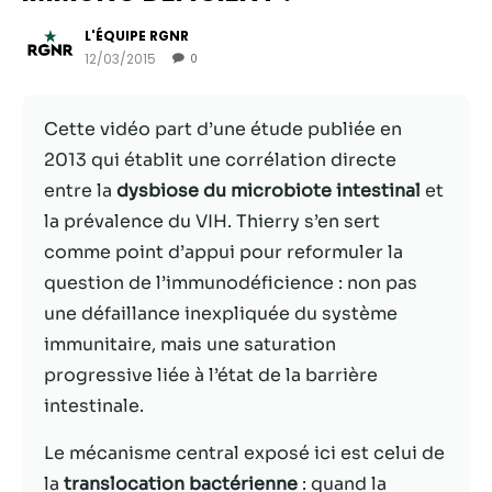
L'ÉQUIPE RGNR
12/03/2015
0
Cette vidéo part d’une étude publiée en
2013 qui établit une corrélation directe
entre la
dysbiose du microbiote intestinal
et
la prévalence du VIH. Thierry s’en sert
comme point d’appui pour reformuler la
question de l’immunodéficience : non pas
Nécessaire
une défaillance inexpliquée du système
Ces cookies ne
immunitaire, mais une saturation
sont pas
facultatifs. Ils
progressive liée à l’état de la barrière
sont
intestinale.
nécessaires au
fonctionnement
Le mécanisme central exposé ici est celui de
du site Web.
la
translocation bactérienne
: quand la