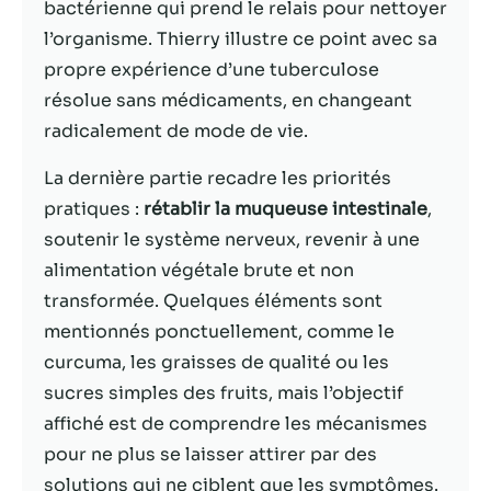
possible lors
bactérienne qui prend le relais pour nettoyer
de votre visite.
l’organisme. Thierry illustre ce point avec sa
Si vous refusez
propre expérience d’une tuberculose
ces cookies,
certaines
résolue sans médicaments, en changeant
fonctionnalités
radicalement de mode de vie.
disparaîtront
du site Web.
La dernière partie recadre les priorités
pratiques :
rétablir la muqueuse intestinale
,
soutenir le système nerveux, revenir à une
Marketing
En partageant
alimentation végétale brute et non
votre intérêt et
transformée. Quelques éléments sont
votre
mentionnés ponctuellement, comme le
comportement
lorsque vous
curcuma, les graisses de qualité ou les
visitez notre
sucres simples des fruits, mais l’objectif
site, vous
affiché est de comprendre les mécanismes
augmentez les
chances de
pour ne plus se laisser attirer par des
voir du
solutions qui ne ciblent que les symptômes.