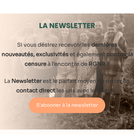
LA NEWSLETTER
Si vous désirez recevoir les
dernières
nouveautés, exclusivités
et également
contrer la
censure
à l’encontre de
RGNR
?
La
Newsletter
est le parfait moyen de rester en
contact direct
les uns avec les autres.
S'abonner à la newsletter