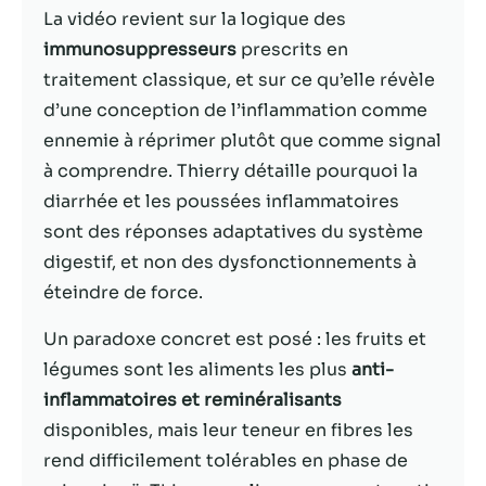
La vidéo revient sur la logique des
Statistiques
immunosuppresseurs
prescrits en
Afin que nous
traitement classique, et sur ce qu’elle révèle
puissions
d’une conception de l’inflammation comme
améliorer la
ennemie à réprimer plutôt que comme signal
fonctionnalité
et la structure
à comprendre. Thierry détaille pourquoi la
du site Web,
diarrhée et les poussées inflammatoires
en fonction
sont des réponses adaptatives du système
de la façon
dont le site
digestif, et non des dysfonctionnements à
Web est
éteindre de force.
utilisé.
Un paradoxe concret est posé : les fruits et
légumes sont les aliments les plus
anti-
Experience
Afin que notre
inflammatoires et reminéralisants
site Web
disponibles, mais leur teneur en fibres les
fonctionne
rend difficilement tolérables en phase de
aussi bien que