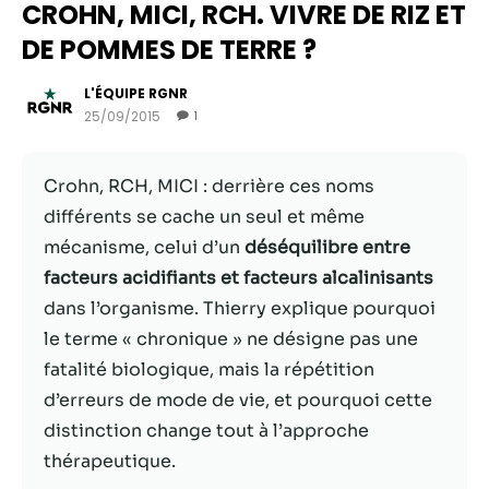
CROHN, MICI, RCH. VIVRE DE RIZ ET
DE POMMES DE TERRE ?
L'ÉQUIPE RGNR
25/09/2015
1
Crohn, RCH, MICI : derrière ces noms
différents se cache un seul et même
mécanisme, celui d’un
déséquilibre entre
facteurs acidifiants et facteurs alcalinisants
Nécessaire
dans l’organisme. Thierry explique pourquoi
Ces cookies ne
le terme « chronique » ne désigne pas une
sont pas
fatalité biologique, mais la répétition
facultatifs. Ils
sont
d’erreurs de mode de vie, et pourquoi cette
nécessaires au
distinction change tout à l’approche
fonctionnement
thérapeutique.
du site Web.