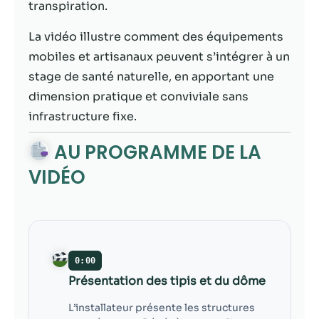
possible lors
transpiration.
de votre visite.
Si vous refusez
La vidéo illustre comment des équipements
ces cookies,
mobiles et artisanaux peuvent s’intégrer à un
certaines
stage de santé naturelle, en apportant une
fonctionnalités
disparaîtront
dimension pratique et conviviale sans
du site Web.
infrastructure fixe.
AU PROGRAMME DE LA
Marketing
VIDÉO
En partageant
votre intérêt et
votre
comportement
lorsque vous
visitez notre
site, vous
0:00
augmentez les
Présentation des tipis et du dôme
chances de
voir du
L’installateur présente les structures