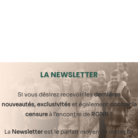
LA NEWSLETTER
Si vous désirez recevoir les
dernières
nouveautés, exclusivités
et également
contrer la
censure
à l’encontre de
RGNR
?
La
Newsletter
est le parfait moyen de rester en