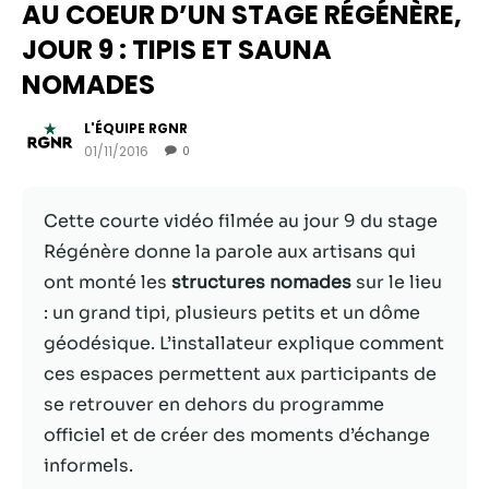
AU COEUR D’UN STAGE RÉGÉNÈRE,
JOUR 9 : TIPIS ET SAUNA
NOMADES
L'ÉQUIPE RGNR
01/11/2016
0
Cette courte vidéo filmée au jour 9 du stage
Régénère donne la parole aux artisans qui
ont monté les
structures nomades
sur le lieu
Nécessaire
: un grand tipi, plusieurs petits et un dôme
Ces cookies ne
géodésique. L’installateur explique comment
sont pas
facultatifs. Ils
ces espaces permettent aux participants de
sont
se retrouver en dehors du programme
nécessaires au
officiel et de créer des moments d’échange
fonctionnement
du site Web.
informels.