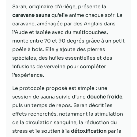
Sarah, originaire d’Ariège, présente la
Statistiques
caravane sauna
qu’elle anime chaque soir. La
Afin que nous
caravane, aménagée par des Anglais dans
puissions
l’Aude et isolée avec du multicouches,
améliorer la
fonctionnalité
monte entre 70 et 90 degrés grâce à un petit
et la structure
poêle à bois. Elle y ajoute des pierres
du site Web,
spéciales, des huiles essentielles et des
en fonction
de la façon
infusions de verveine pour compléter
dont le site
l’expérience.
Web est
utilisé.
Le protocole proposé est simple : une
session de sauna suivie d’une
douche froide
,
puis un temps de repos. Sarah décrit les
Experience
Afin que notre
effets recherchés, notamment la stimulation
site Web
de la circulation sanguine, la réduction du
fonctionne
stress et le soutien à la
détoxification
par la
aussi bien que