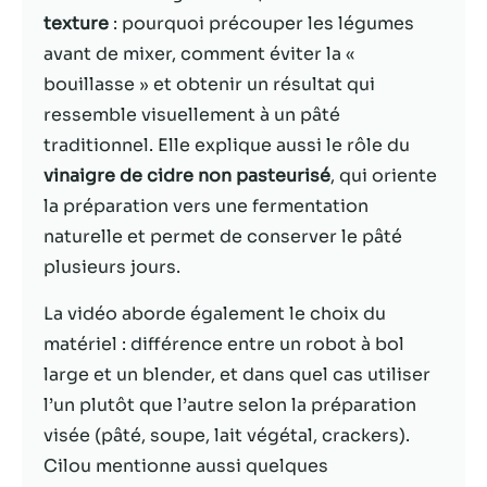
texture
: pourquoi précouper les légumes
Statistiques
avant de mixer, comment éviter la «
Afin que nous
bouillasse » et obtenir un résultat qui
puissions
ressemble visuellement à un pâté
améliorer la
fonctionnalité
traditionnel. Elle explique aussi le rôle du
et la structure
vinaigre de cidre non pasteurisé
, qui oriente
du site Web,
la préparation vers une fermentation
en fonction
de la façon
naturelle et permet de conserver le pâté
dont le site
plusieurs jours.
Web est
utilisé.
La vidéo aborde également le choix du
matériel : différence entre un robot à bol
large et un blender, et dans quel cas utiliser
Experience
Afin que notre
l’un plutôt que l’autre selon la préparation
site Web
visée (pâté, soupe, lait végétal, crackers).
fonctionne
Cilou mentionne aussi quelques
aussi bien que