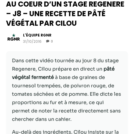
AU COEUR D’UN STAGE REGENERE
– J8 – UNE RECETTE DE PÂTÉ
VÉGÉTAL PAR CILOU
L'ÉQUIPE RGNR
31/10/2016
0
Dans cette vidéo tournée au jour 8 du stage
Regenere, Cilou prépare en direct un
pâté
végétal fermenté
à base de graines de
Nécessaire
tournesol trempées, de poivron rouge, de
Ces cookies ne
tomates séchées et de pomme. Elle dicte les
sont pas
facultatifs. Ils
proportions au fur et à mesure, ce qui
sont
permet de noter la recette directement sans
nécessaires au
chercher dans un cahier.
fonctionnement
du site Web.
Au-delà des ingrédients, Cilou insiste sur la