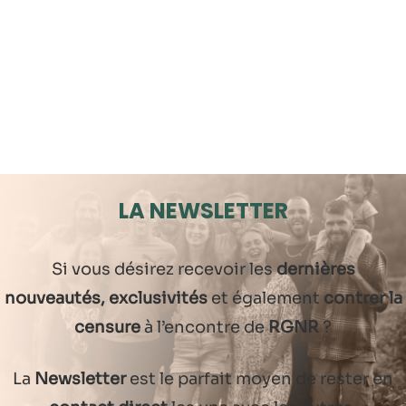
LA NEWSLETTER
Si vous désirez recevoir les
dernières
nouveautés, exclusivités
et également
contrer la
censure
à l’encontre de
RGNR
?
La
Newsletter
est le parfait moyen de rester en