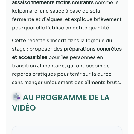
possible lors
assaisonnements moins courants
comme le
de votre visite.
kelpamare, une sauce à base de soja
Si vous refusez
fermenté et d’algues, et explique brièvement
ces cookies,
certaines
pourquoi elle l’utilise en petite quantité.
fonctionnalités
disparaîtront
Cette recette s’inscrit dans la logique du
du site Web.
stage : proposer des
préparations concrètes
et accessibles
pour les personnes en
Marketing
transition alimentaire, qui ont besoin de
En partageant
repères pratiques pour tenir sur la durée
votre intérêt et
sans manger uniquement des aliments bruts.
votre
comportement
AU PROGRAMME DE LA
lorsque vous
visitez notre
VIDÉO
site, vous
augmentez les
chances de
voir du