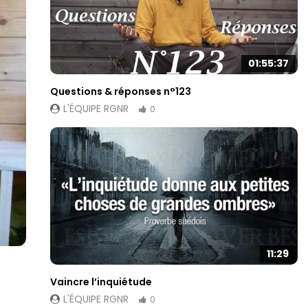
01:55:37
Questions & réponses n°123
L'ÉQUIPE RGNR
0
11:29
Vaincre l’inquiétude
L'ÉQUIPE RGNR
0