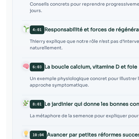
Conseils concrets pour reprendre progressivement a
jours.
Responsabilité et forces de régénéra
4:01
Thierry explique que notre rôle n’est pas d’interve
naturellement.
La boucle calcium, vitamine D et foie
6:03
Un exemple physiologique concret pour illustrer l
approche symptomatique.
Le jardinier qui donne les bonnes co
8:01
La métaphore de la semence pour expliquer pourq
Avancer par petites réformes succe
10:04