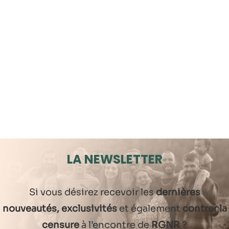
LA NEWSLETTER
Si vous désirez recevoir les
dernières
nouveautés, exclusivités
et également
contrer la
censure
à l’encontre de
RGNR
?