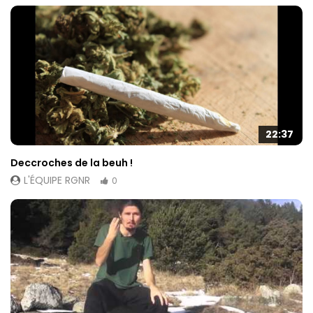
22:37
Deccroches de la beuh !
L'ÉQUIPE RGNR
0