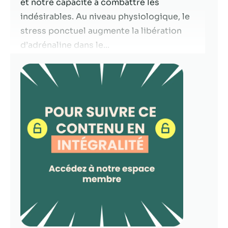
et notre capacité à combattre les
indésirables. Au niveau physiologique, le
Statistiques
stress ponctuel augmente la libération
Afin que nous
puissions
d’adrénaline dans le...
améliorer la
fonctionnalité
et la structure
du site Web,
en fonction
de la façon
dont le site
Web est
utilisé.
Experience
Afin que notre
site Web
fonctionne
aussi bien que