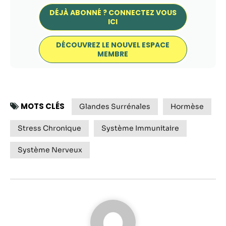
possible lors
de votre visite.
DÉJÀ ABONNÉ ? CONNECTEZ VOUS
ICI
Si vous refusez
ces cookies,
certaines
DÉCOUVREZ LE NOUVEL ESPACE
MEMBRE
fonctionnalités
disparaîtront
du site Web.
MOTS CLÉS
Glandes Surrénales
Hormèse
Marketing
En partageant
Stress Chronique
Système Immunitaire
votre intérêt et
votre
Système Nerveux
comportement
lorsque vous
visitez notre
site, vous
augmentez les
chances de
voir du