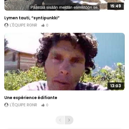
15:49
Lymen tauti, “syntipunkki”
L'ÉQUIPE RGNR
0
13:03
Une expérience édifiante
L'ÉQUIPE RGNR
0