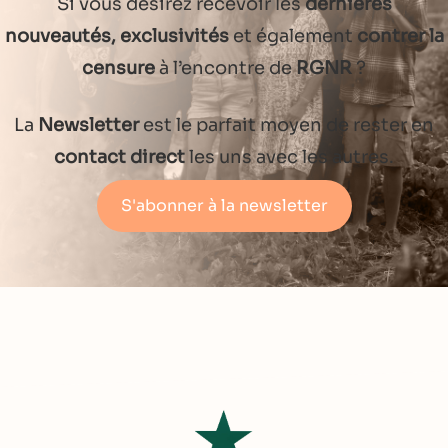
Si vous désirez recevoir les
dernières
nouveautés, exclusivités
et également
contrer la
censure
à l’encontre de
RGNR
?
La
Newsletter
est le parfait moyen de rester en
contact direct
les uns avec les autres.
S'abonner à la newsletter