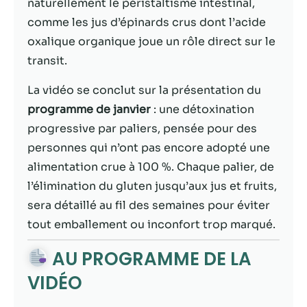
possible lors
naturellement le péristaltisme intestinal,
de votre visite.
comme les jus d’épinards crus dont l’acide
Si vous refusez
oxalique organique joue un rôle direct sur le
ces cookies,
certaines
transit.
fonctionnalités
disparaîtront
La vidéo se conclut sur la présentation du
du site Web.
programme de janvier
: une détoxination
progressive par paliers, pensée pour des
personnes qui n’ont pas encore adopté une
Marketing
En partageant
alimentation crue à 100 %. Chaque palier, de
votre intérêt et
l’élimination du gluten jusqu’aux jus et fruits,
votre
sera détaillé au fil des semaines pour éviter
comportement
lorsque vous
tout emballement ou inconfort trop marqué.
visitez notre
site, vous
AU PROGRAMME DE LA
augmentez les
VIDÉO
chances de
voir du