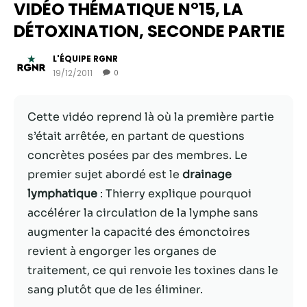
VIDÉO THÉMATIQUE N°15, LA
DÉTOXINATION, SECONDE PARTIE
L'ÉQUIPE RGNR
19/12/2011
0
Cette vidéo reprend là où la première partie
s’était arrêtée, en partant de questions
concrètes posées par des membres. Le
premier sujet abordé est le
drainage
Nécessaire
lymphatique
: Thierry explique pourquoi
Ces cookies ne
accélérer la circulation de la lymphe sans
sont pas
augmenter la capacité des émonctoires
facultatifs. Ils
sont
revient à engorger les organes de
nécessaires au
traitement, ce qui renvoie les toxines dans le
fonctionnement
sang plutôt que de les éliminer.
du site Web.