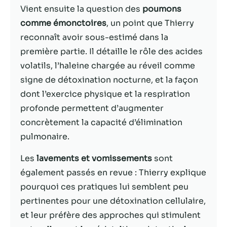
Vient ensuite la question des
poumons
Statistiques
comme émonctoires
, un point que Thierry
Afin que nous
reconnaît avoir sous-estimé dans la
puissions
première partie. Il détaille le rôle des acides
améliorer la
volatils, l’haleine chargée au réveil comme
fonctionnalité
et la structure
signe de détoxination nocturne, et la façon
du site Web,
dont l’exercice physique et la respiration
en fonction
profonde permettent d’augmenter
de la façon
dont le site
concrètement la capacité d’élimination
Web est
pulmonaire.
utilisé.
Les
lavements et vomissements
sont
également passés en revue : Thierry explique
Experience
Afin que notre
pourquoi ces pratiques lui semblent peu
site Web
pertinentes pour une détoxination cellulaire,
fonctionne
et leur préfère des approches qui stimulent
aussi bien que