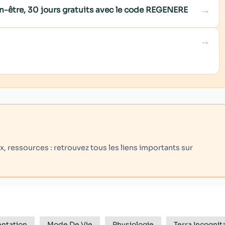
→
n-être, 30 jours gratuits avec le code REGENERE
→
 ressources : retrouvez tous les liens importants sur
ntation
Mode De Vie
Physiologie
Terra Incognit