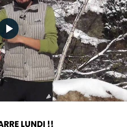
Nécessaire
Ces cookies ne
sont pas
facultatifs. Ils
sont
nécessaires au
fonctionnement
du site Web.
RRE LUNDI !!