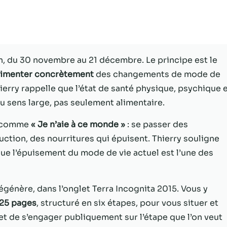
Statistiques
Afin que nous
puissions
améliorer la
n, du 30 novembre au 21 décembre. Le principe est le
fonctionnalité
imenter concrètement
des changements de mode de
et la structure
du site Web,
hierry rappelle que l’état de santé physique, psychique 
en fonction
u sens large, pas seulement alimentaire.
de la façon
dont le site
ée comme
« Je n’aie à ce monde »
: se passer des
Web est
uction, des nourritures qui épuisent. Thierry souligne
utilisé.
 que l’épuisement du mode de vie actuel est l’une des
Experience
Afin que notre
égénère, dans l’onglet Terra Incognita 2015. Vous y
site Web
 25 pages
, structuré en six étapes, pour vous situer et
fonctionne
t de s’engager publiquement sur l’étape que l’on veut
aussi bien que