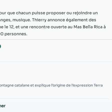
possible lors
de votre visite.
Si vous refusez
our que chacun puisse proposer ou rejoindre un
ces cookies,
hanges, musique. Thierry annonce également des
certaines
 le 12, et une rencontre ouverte au Mas Bella Rica à
fonctionnalités
disparaîtront
00 personnes.
du site Web.
O
Marketing
En partageant
votre intérêt et
votre
comportement
lorsque vous
ontagne catalane et explique l’origine de l’expression Terra
visitez notre
site, vous
augmentez les
chances de
ner
voir du