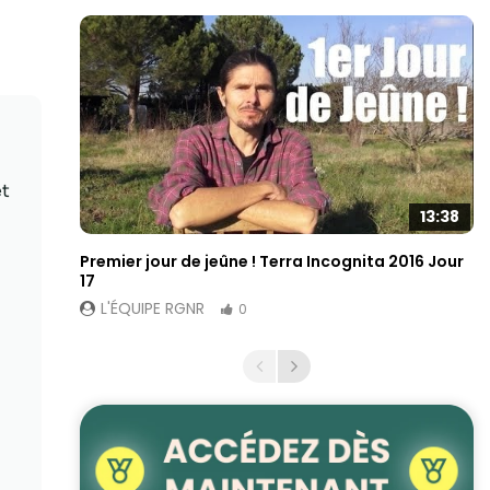
et
13:38
Premier jour de jeûne ! Terra Incognita 2016 Jour
17
L'ÉQUIPE RGNR
0