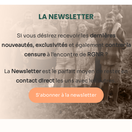
LA NEWSLETTER
Si vous désirez recevoir les
dernières
nouveautés, exclusivités
et également
contrer la
censure
à l’encontre de
RGNR
?
La
Newsletter
est le parfait moyen de rester en
contact direct
les uns avec les autres.
S'abonner à la newsletter