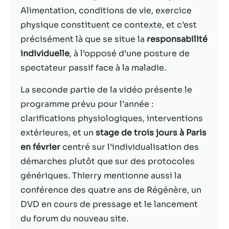
Alimentation, conditions de vie, exercice
Statistiques
physique constituent ce contexte, et c’est
Afin que nous
précisément là que se situe la
responsabilité
puissions
individuelle
, à l’opposé d’une posture de
améliorer la
fonctionnalité
spectateur passif face à la maladie.
et la structure
du site Web,
La seconde partie de la vidéo présente le
en fonction
programme prévu pour l’année :
de la façon
clarifications physiologiques, interventions
dont le site
Web est
extérieures, et un
stage de trois jours à Paris
utilisé.
en février
centré sur l’individualisation des
démarches plutôt que sur des protocoles
génériques. Thierry mentionne aussi la
Experience
Afin que notre
conférence des quatre ans de Régénère, un
site Web
DVD en cours de pressage et le lancement
fonctionne
du forum du nouveau site.
aussi bien que