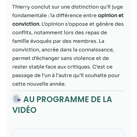
possible lors
Thierry conclut sur une distinction qu’il juge
de votre visite.
Si vous refusez
fondamentale : la différence entre
opinion et
ces cookies,
conviction
. L’opinion s’oppose et génère des
certaines
conflits, notamment lors des repas de
fonctionnalités
disparaîtront
famille évoqués par des membres. La
du site Web.
conviction, ancrée dans la connaissance,
permet d’échanger sans violence et de
rester stable face aux critiques. C’est ce
Marketing
En partageant
passage de l’un à l’autre qu’il souhaite pour
votre intérêt et
cette nouvelle année.
votre
comportement
AU PROGRAMME DE LA
lorsque vous
visitez notre
VIDÉO
site, vous
augmentez les
chances de
voir du