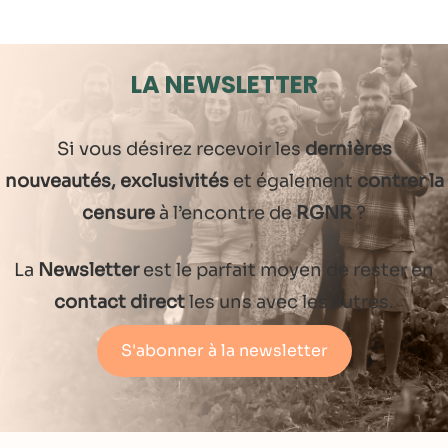
LA NEWSLETTER
Si vous désirez recevoir les
dernières
nouveautés, exclusivités
et également
contrer la
censure
à l’encontre de
RGNR
?
La
Newsletter
est le parfait moyen de rester en
contact direct
les uns avec les autres.
S'abonner à la newsletter