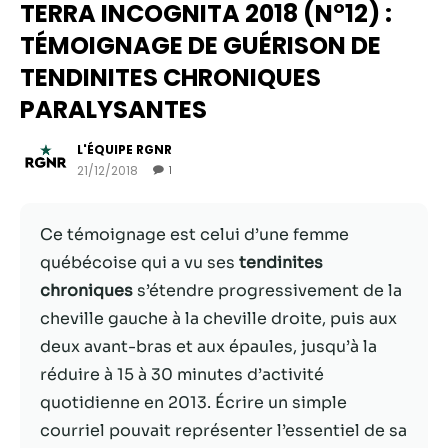
TERRA INCOGNITA 2018 (N°12) :
TÉMOIGNAGE DE GUÉRISON DE
TENDINITES CHRONIQUES
PARALYSANTES
L'ÉQUIPE RGNR
21/12/2018
1
Ce témoignage est celui d’une femme
québécoise qui a vu ses
tendinites
Nécessaire
chroniques
s’étendre progressivement de la
Ces cookies ne
cheville gauche à la cheville droite, puis aux
sont pas
facultatifs. Ils
deux avant-bras et aux épaules, jusqu’à la
sont
réduire à 15 à 30 minutes d’activité
nécessaires au
quotidienne en 2013. Écrire un simple
fonctionnement
du site Web.
courriel pouvait représenter l’essentiel de sa