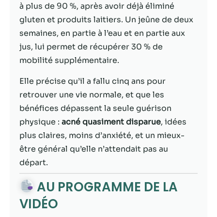
possible lors
à plus de 90 %, après avoir déjà éliminé
de votre visite.
gluten et produits laitiers. Un jeûne de deux
Si vous refusez
ces cookies,
semaines, en partie à l’eau et en partie aux
certaines
jus, lui permet de récupérer 30 % de
fonctionnalités
mobilité supplémentaire.
disparaîtront
du site Web.
Elle précise qu’il a fallu cinq ans pour
retrouver une vie normale, et que les
Marketing
bénéfices dépassent la seule guérison
En partageant
physique :
acné quasiment disparue
, idées
votre intérêt et
plus claires, moins d’anxiété, et un mieux-
votre
comportement
être général qu’elle n’attendait pas au
lorsque vous
départ.
visitez notre
site, vous
AU PROGRAMME DE LA
augmentez les
chances de
VIDÉO
voir du