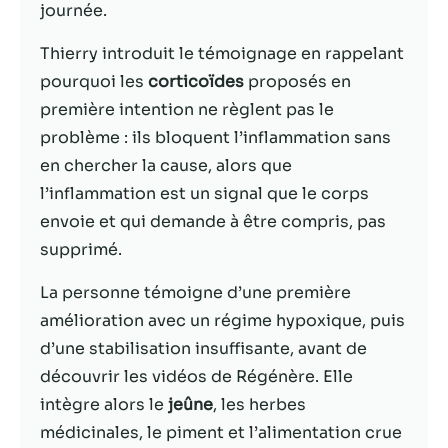
journée.
Statistiques
Thierry introduit le témoignage en rappelant
Afin que nous
pourquoi les
corticoïdes
proposés en
puissions
améliorer la
première intention ne règlent pas le
fonctionnalité
problème : ils bloquent l’inflammation sans
et la structure
en chercher la cause, alors que
du site Web,
en fonction
l’inflammation est un signal que le corps
de la façon
envoie et qui demande à être compris, pas
dont le site
supprimé.
Web est
utilisé.
La personne témoigne d’une première
amélioration avec un régime hypoxique, puis
Experience
d’une stabilisation insuffisante, avant de
Afin que notre
découvrir les vidéos de Régénère. Elle
site Web
intègre alors le
jeûne
, les herbes
fonctionne
aussi bien que
médicinales, le piment et l’alimentation crue