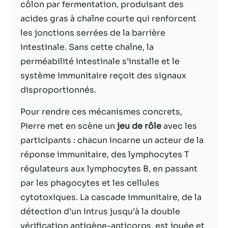
possible lors
côlon par fermentation, produisant des
de votre visite.
acides gras à chaîne courte qui renforcent
Si vous refusez
les jonctions serrées de la barrière
ces cookies,
certaines
intestinale. Sans cette chaîne, la
fonctionnalités
perméabilité intestinale s’installe et le
disparaîtront
système immunitaire reçoit des signaux
du site Web.
disproportionnés.
Marketing
Pour rendre ces mécanismes concrets,
En partageant
Pierre met en scène un
jeu de rôle
avec les
votre intérêt et
participants : chacun incarne un acteur de la
votre
réponse immunitaire, des lymphocytes T
comportement
lorsque vous
régulateurs aux lymphocytes B, en passant
visitez notre
par les phagocytes et les cellules
site, vous
cytotoxiques. La cascade immunitaire, de la
augmentez les
chances de
détection d’un intrus jusqu’à la double
voir du
vérification antigène-anticorps, est jouée et