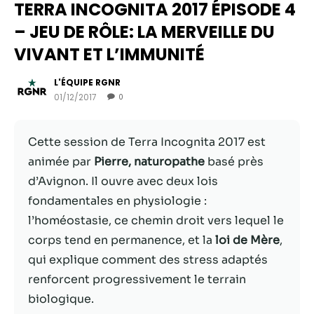
TERRA INCOGNITA 2017 ÉPISODE 4
– JEU DE RÔLE: LA MERVEILLE DU
VIVANT ET L’IMMUNITÉ
L'ÉQUIPE RGNR
01/12/2017
0
Cette session de Terra Incognita 2017 est
animée par
Pierre, naturopathe
basé près
d’Avignon. Il ouvre avec deux lois
Nécessaire
fondamentales en physiologie :
Ces cookies ne
l’homéostasie, ce chemin droit vers lequel le
sont pas
facultatifs. Ils
corps tend en permanence, et la
loi de Mère
,
sont
qui explique comment des stress adaptés
nécessaires au
renforcent progressivement le terrain
fonctionnement
du site Web.
biologique.