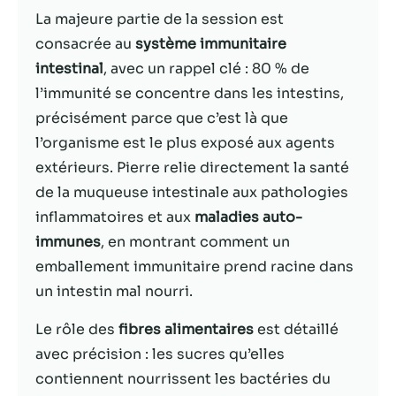
La majeure partie de la session est
Statistiques
consacrée au
système immunitaire
Afin que nous
intestinal
, avec un rappel clé : 80 % de
puissions
l’immunité se concentre dans les intestins,
améliorer la
fonctionnalité
précisément parce que c’est là que
et la structure
l’organisme est le plus exposé aux agents
du site Web,
extérieurs. Pierre relie directement la santé
en fonction
de la façon
de la muqueuse intestinale aux pathologies
dont le site
inflammatoires et aux
maladies auto-
Web est
immunes
, en montrant comment un
utilisé.
emballement immunitaire prend racine dans
un intestin mal nourri.
Experience
Afin que notre
Le rôle des
fibres alimentaires
est détaillé
site Web
avec précision : les sucres qu’elles
fonctionne
contiennent nourrissent les bactéries du
aussi bien que