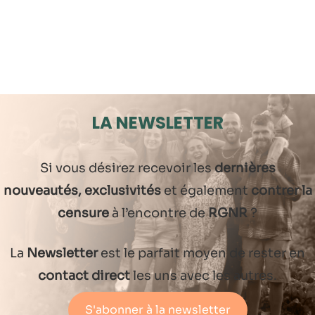
LA NEWSLETTER
Si vous désirez recevoir les
dernières
nouveautés, exclusivités
et également
contrer la
censure
à l’encontre de
RGNR
?
La
Newsletter
est le parfait moyen de rester en
contact direct
les uns avec les autres.
S'abonner à la newsletter