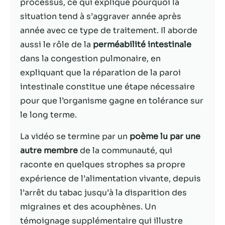
possible lors
processus, ce qui explique pourquoi la
de votre visite.
situation tend à s’aggraver année après
Si vous refusez
année avec ce type de traitement. Il aborde
ces cookies,
certaines
aussi le rôle de la
perméabilité intestinale
fonctionnalités
dans la congestion pulmonaire, en
disparaîtront
expliquant que la réparation de la paroi
du site Web.
intestinale constitue une étape nécessaire
pour que l’organisme gagne en tolérance sur
Marketing
le long terme.
En partageant
votre intérêt et
La vidéo se termine par un
poème lu par une
votre
autre membre
de la communauté, qui
comportement
lorsque vous
raconte en quelques strophes sa propre
visitez notre
expérience de l’alimentation vivante, depuis
site, vous
l’arrêt du tabac jusqu’à la disparition des
augmentez les
chances de
migraines et des acouphènes. Un
voir du
témoignage supplémentaire qui illustre