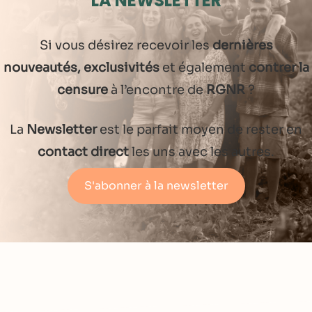
LA NEWSLETTER
Si vous désirez recevoir les
dernières
nouveautés, exclusivités
et également
contrer la
censure
à l’encontre de
RGNR
?
La
Newsletter
est le parfait moyen de rester en
contact direct
les uns avec les autres.
S'abonner à la newsletter