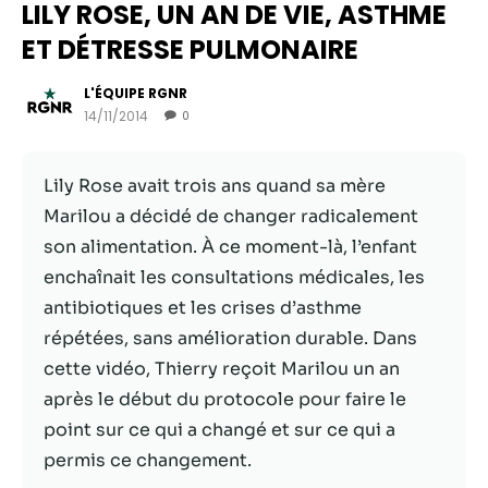
LILY ROSE, UN AN DE VIE, ASTHME
ET DÉTRESSE PULMONAIRE
L'ÉQUIPE RGNR
14/11/2014
0
Lily Rose avait trois ans quand sa mère
Marilou a décidé de changer radicalement
son alimentation. À ce moment-là, l’enfant
enchaînait les consultations médicales, les
Nécessaire
antibiotiques et les crises d’asthme
Ces cookies ne
répétées, sans amélioration durable. Dans
sont pas
cette vidéo, Thierry reçoit Marilou un an
facultatifs. Ils
sont
après le début du protocole pour faire le
nécessaires au
point sur ce qui a changé et sur ce qui a
fonctionnement
permis ce changement.
du site Web.