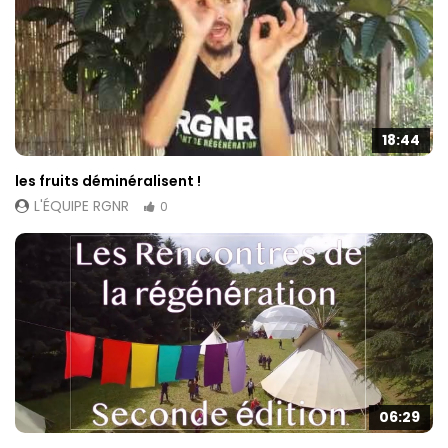
18:44
les fruits déminéralisent !
L'ÉQUIPE RGNR
0
06:29