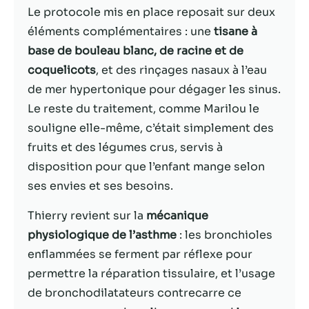
Le protocole mis en place reposait sur deux
Statistiques
éléments complémentaires : une
tisane à
Afin que nous
base de bouleau blanc, de racine et de
puissions
coquelicots
, et des rinçages nasaux à l’eau
améliorer la
de mer hypertonique pour dégager les sinus.
fonctionnalité
et la structure
Le reste du traitement, comme Marilou le
du site Web,
souligne elle-même, c’était simplement des
en fonction
fruits et des légumes crus, servis à
de la façon
dont le site
disposition pour que l’enfant mange selon
Web est
ses envies et ses besoins.
utilisé.
Thierry revient sur la
mécanique
physiologique de l’asthme
: les bronchioles
Experience
Afin que notre
enflammées se ferment par réflexe pour
site Web
permettre la réparation tissulaire, et l’usage
fonctionne
de bronchodilatateurs contrecarre ce
aussi bien que