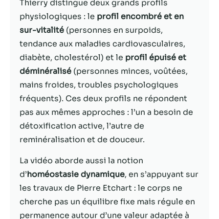
possible lors
Thierry distingue deux grands profils
de votre visite.
physiologiques : le
profil encombré et en
Si vous refusez
sur-vitalité
(personnes en surpoids,
ces cookies,
certaines
tendance aux maladies cardiovasculaires,
fonctionnalités
diabète, cholestérol) et le
profil épuisé et
disparaîtront
déminéralisé
(personnes minces, voûtées,
du site Web.
mains froides, troubles psychologiques
fréquents). Ces deux profils ne répondent
Marketing
pas aux mêmes approches : l’un a besoin de
En partageant
détoxification active, l’autre de
votre intérêt et
votre
reminéralisation et de douceur.
comportement
lorsque vous
La vidéo aborde aussi la notion
visitez notre
d’
homéostasie dynamique
, en s’appuyant sur
site, vous
les travaux de Pierre Etchart : le corps ne
augmentez les
chances de
cherche pas un équilibre fixe mais régule en
voir du
permanence autour d’une valeur adaptée à