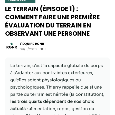
LE TERRAIN (ÉPISODE 1) :
COMMENT FAIRE UNE PREMIÈRE
ÉVALUATION DU TERRAIN EN
OBSERVANT UNE PERSONNE
L'ÉQUIPE RGNR
09/11/2020
0
Le terrain, c’est la capacité globale du corps
Nécessaire
à s’adapter aux contraintes extérieures,
Ces cookies ne
qu’elles soient physiologiques ou
sont pas
psychologiques. Thierry rappelle que si une
facultatifs. Ils
sont
partie du terrain est héritée (la constitution),
nécessaires au
les trois quarts dépendent de nos choix
fonctionnement
actuels
: alimentation, repos, gestion du
du site Web.