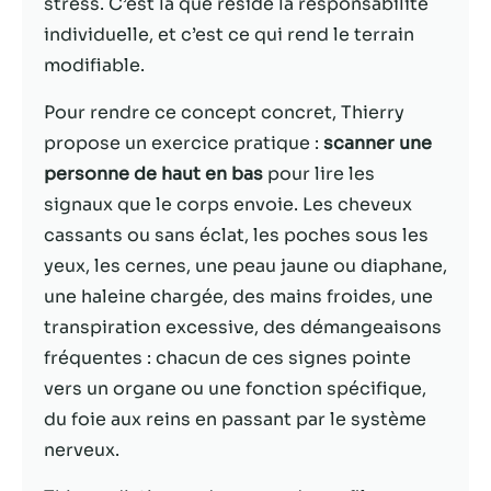
stress. C’est là que réside la responsabilité
individuelle, et c’est ce qui rend le terrain
Statistiques
modifiable.
Afin que nous
puissions
Pour rendre ce concept concret, Thierry
améliorer la
fonctionnalité
propose un exercice pratique :
scanner une
et la structure
personne de haut en bas
pour lire les
du site Web,
signaux que le corps envoie. Les cheveux
en fonction
de la façon
cassants ou sans éclat, les poches sous les
dont le site
yeux, les cernes, une peau jaune ou diaphane,
Web est
une haleine chargée, des mains froides, une
utilisé.
transpiration excessive, des démangeaisons
fréquentes : chacun de ces signes pointe
Experience
vers un organe ou une fonction spécifique,
Afin que notre
du foie aux reins en passant par le système
site Web
fonctionne
nerveux.
aussi bien que