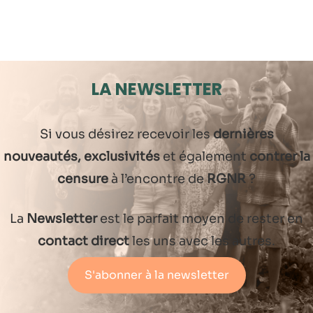
LA NEWSLETTER
Si vous désirez recevoir les
dernières
nouveautés, exclusivités
et également
contrer la
censure
à l’encontre de
RGNR
?
La
Newsletter
est le parfait moyen de rester en
contact direct
les uns avec les autres.
S'abonner à la newsletter