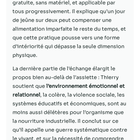
possible lors
gratuite, sans matériel, et applicable par
de votre visite.
tous progressivement. Il explique qu’un jour
Si vous refusez
de jeûne sur deux peut compenser une
ces cookies,
certaines
alimentation imparfaite le reste du temps, et
fonctionnalités
que cette pratique pousse vers une forme
disparaîtront
d’intériorité qui dépasse la seule dimension
du site Web.
physique.
Marketing
La dernière partie de l’échange élargit le
En partageant
propos bien au-delà de l’assiette : Thierry
votre intérêt et
soutient que
l’environnement émotionnel et
votre
relationnel
, la colère, la violence sociale, les
comportement
lorsque vous
systèmes éducatifs et économiques, sont au
visitez notre
moins aussi délétères pour l’organisme que
site, vous
la nourriture industrielle. Il conclut sur ce
augmentez les
chances de
qu’il appelle une guerre systématique contre
voir du
le vivant, et sur la nécessité de comprendre