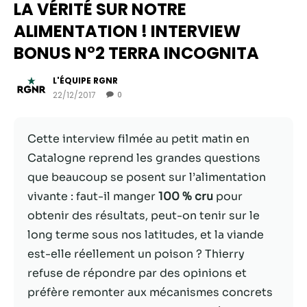
LA VÉRITÉ SUR NOTRE
ALIMENTATION ! INTERVIEW
BONUS N°2 TERRA INCOGNITA
L'ÉQUIPE RGNR
22/12/2017
0
Cette interview filmée au petit matin en
Catalogne reprend les grandes questions
que beaucoup se posent sur l’alimentation
Nécessaire
vivante : faut-il manger
100 % cru
pour
Ces cookies ne
obtenir des résultats, peut-on tenir sur le
sont pas
facultatifs. Ils
long terme sous nos latitudes, et la viande
sont
est-elle réellement un poison ? Thierry
nécessaires au
refuse de répondre par des opinions et
fonctionnement
du site Web.
préfère remonter aux mécanismes concrets