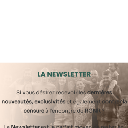
LA NEWSLETTER
Si vous désirez recevoir les
dernières
nouveautés, exclusivités
et également
contrer la
censure
à l’encontre de
RGNR
?
La
Newsletter
est le parfait moyen de rester en