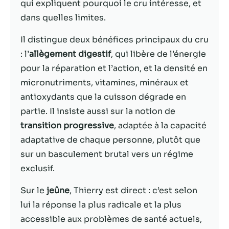
qui expliquent pourquoi le cru intéresse, et
dans quelles limites.
Statistiques
Afin que nous
Il distingue deux bénéfices principaux du cru
puissions
: l’
allègement digestif
, qui libère de l’énergie
améliorer la
fonctionnalité
pour la réparation et l’action, et la densité en
et la structure
micronutriments, vitamines, minéraux et
du site Web,
antioxydants que la cuisson dégrade en
en fonction
de la façon
partie. Il insiste aussi sur la notion de
dont le site
transition progressive
, adaptée à la capacité
Web est
adaptative de chaque personne, plutôt que
utilisé.
sur un basculement brutal vers un régime
exclusif.
Experience
Afin que notre
Sur le
jeûne
, Thierry est direct : c’est selon
site Web
lui la réponse la plus radicale et la plus
fonctionne
accessible aux problèmes de santé actuels,
aussi bien que