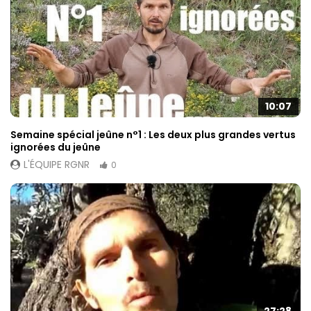
contenu et des
offres
personnalisés.
10:07
Semaine spécial jeûne n°1 : Les deux plus grandes vertus
ignorées du jeûne
L'ÉQUIPE RGNR
0
27:28