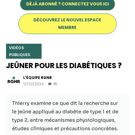
DÉJÀ ABONNÉ ? CONNECTEZ VOUS ICI
DÉCOUVREZ LE NOUVEL ESPACE
MEMBRE
VIDÉOS
PUBLIQUES
JEÛNER POUR LES DIABÉTIQUES ?
L'ÉQUIPE RGNR
Nécessaire
12/02/2024
45
Ces cookies ne
sont pas
facultatifs. Ils
Thierry examine ce que dit la recherche sur
sont
le jeûne appliqué au diabète de type 1 et de
nécessaires au
type 2, entre mécanismes physiologiques,
fonctionnement
du site Web.
études cliniques et précautions concrètes.