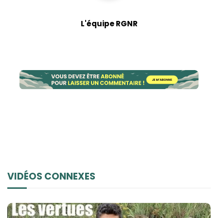
possible lors
de votre visite.
Si vous refusez
L'équipe RGNR
ces cookies,
certaines
fonctionnalités
disparaîtront
du site Web.
Marketing
En partageant
votre intérêt et
votre
comportement
lorsque vous
visitez notre
VIDÉOS CONNEXES
site, vous
augmentez les
chances de
voir du