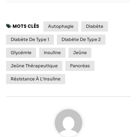
Statistiques
Afin que nous
MOTS CLÉS
Autophagie
puissions
Diabète
améliorer la
fonctionnalité
Diabète De Type 1
Diabète De Type 2
et la structure
du site Web,
Glycémie
Insuline
Jeûne
en fonction
de la façon
Jeûne Thérapeutique
Pancréas
dont le site
Web est
Résistance À L'insuline
utilisé.
Experience
Afin que notre
site Web
fonctionne
aussi bien que