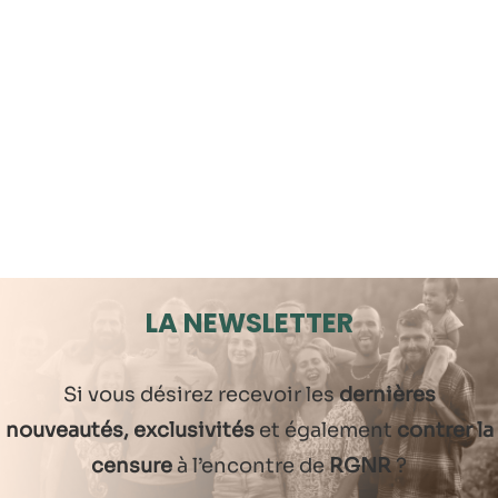
LA NEWSLETTER
Si vous désirez recevoir les
dernières
nouveautés, exclusivités
et également
contrer la
censure
à l’encontre de
RGNR
?