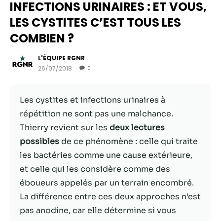
INFECTIONS URINAIRES : ET VOUS,
LES CYSTITES C’EST TOUS LES
COMBIEN ?
L'ÉQUIPE RGNR
26/07/2018
0
Les cystites et infections urinaires à
répétition ne sont pas une malchance.
Thierry revient sur les
deux lectures
Nécessaire
possibles
de ce phénomène : celle qui traite
Ces cookies ne
les bactéries comme une cause extérieure,
sont pas
facultatifs. Ils
et celle qui les considère comme des
sont
éboueurs appelés par un terrain encombré.
nécessaires au
La différence entre ces deux approches n’est
fonctionnement
du site Web.
pas anodine, car elle détermine si vous