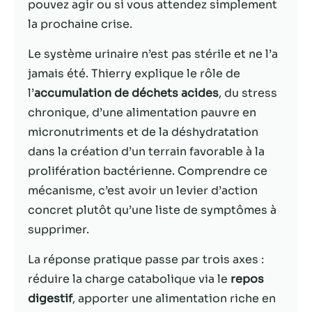
pouvez agir ou si vous attendez simplement
la prochaine crise.
Statistiques
Afin que nous
Le système urinaire n’est pas stérile et ne l’a
puissions
jamais été. Thierry explique le rôle de
améliorer la
fonctionnalité
l’
accumulation de déchets acides
, du stress
et la structure
chronique, d’une alimentation pauvre en
du site Web,
micronutriments et de la déshydratation
en fonction
de la façon
dans la création d’un terrain favorable à la
dont le site
prolifération bactérienne. Comprendre ce
Web est
mécanisme, c’est avoir un levier d’action
utilisé.
concret plutôt qu’une liste de symptômes à
supprimer.
Experience
Afin que notre
La réponse pratique passe par trois axes :
site Web
réduire la charge catabolique via le
repos
fonctionne
digestif
, apporter une alimentation riche en
aussi bien que