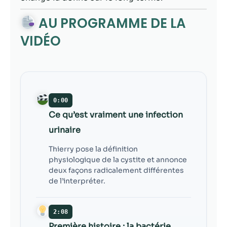
contenu et des
offres
AU PROGRAMME DE LA
personnalisés.
VIDÉO
0:00
Ce qu’est vraiment une infection
urinaire
Thierry pose la définition
physiologique de la cystite et annonce
deux façons radicalement différentes
de l’interpréter.
2:08
Première histoire : la bactérie