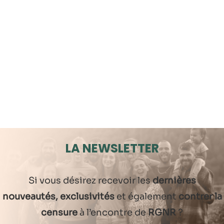
LA NEWSLETTER
Si vous désirez recevoir les
dernières
nouveautés, exclusivités
et également
contrer la
censure
à l’encontre de
RGNR
?