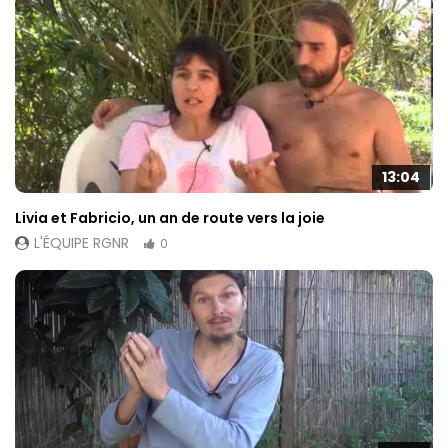
13:04
Livia et Fabricio, un an de route vers la joie
L'ÉQUIPE RGNR
0