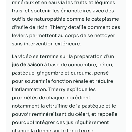
possible lors
minéraux et en eau via les fruits et légumes
de votre visite.
frais, et soutenir les émonctoires avec des
Si vous refusez
outils de naturopathie comme le cataplasme
ces cookies,
certaines
d’huile de ricin. Thierry détaille comment ces
fonctionnalités
leviers permettent au corps de se nettoyer
disparaîtront
sans intervention extérieure.
du site Web.
La vidéo se termine sur la préparation d’un
Marketing
jus de saison
à base de concombre, céleri,
En partageant
pastèque, gingembre et curcuma, pensé
votre intérêt et
pour soutenir la fonction rénale et réduire
votre
l’inflammation. Thierry explique les
comportement
lorsque vous
propriétés de chaque ingrédient,
visitez notre
notamment la citrulline de la pastèque et le
site, vous
pouvoir reminéralisant du céleri, et rappelle
augmentez les
chances de
pourquoi intégrer des jus régulièrement
voir du
change la donne sur le long terme.