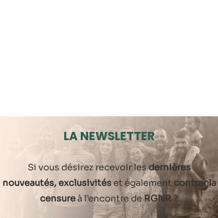
LA NEWSLETTER
Si vous désirez recevoir les
dernières
nouveautés, exclusivités
et également
contrer la
censure
à l’encontre de
RGNR
?