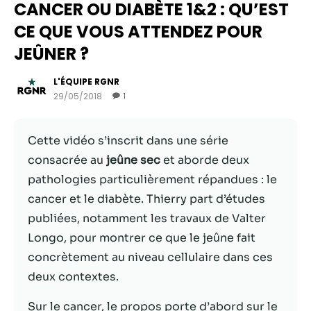
CANCER OU DIABÈTE 1&2 : QU’EST
CE QUE VOUS ATTENDEZ POUR
JEÛNER ?
L'ÉQUIPE RGNR
29/05/2018
1
Cette vidéo s’inscrit dans une série
consacrée au
jeûne sec
et aborde deux
pathologies particulièrement répandues : le
Nécessaire
cancer et le diabète. Thierry part d’études
Ces cookies ne
publiées, notamment les travaux de Valter
sont pas
facultatifs. Ils
Longo, pour montrer ce que le jeûne fait
sont
concrètement au niveau cellulaire dans ces
nécessaires au
deux contextes.
fonctionnement
du site Web.
Sur le cancer, le propos porte d’abord sur le