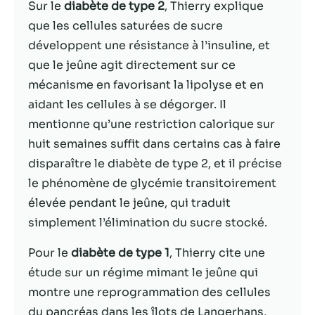
possible lors
Sur le
diabète de type 2
, Thierry explique
de votre visite.
que les cellules saturées de sucre
Si vous refusez
développent une résistance à l’insuline, et
ces cookies,
certaines
que le jeûne agit directement sur ce
fonctionnalités
mécanisme en favorisant la lipolyse et en
disparaîtront
aidant les cellules à se dégorger. Il
du site Web.
mentionne qu’une restriction calorique sur
huit semaines suffit dans certains cas à faire
Marketing
disparaître le diabète de type 2, et il précise
En partageant
le phénomène de glycémie transitoirement
votre intérêt et
votre
élevée pendant le jeûne, qui traduit
comportement
simplement l’élimination du sucre stocké.
lorsque vous
visitez notre
Pour le
diabète de type 1
, Thierry cite une
site, vous
étude sur un régime mimant le jeûne qui
augmentez les
chances de
montre une reprogrammation des cellules
voir du
du pancréas dans les îlots de Langerhans,