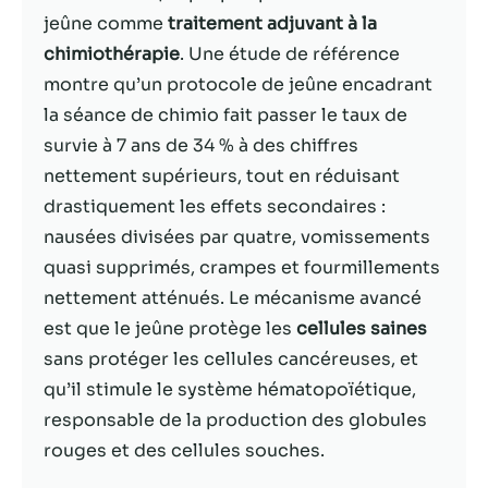
jeûne comme
traitement adjuvant à la
Statistiques
chimiothérapie
. Une étude de référence
Afin que nous
montre qu’un protocole de jeûne encadrant
puissions
la séance de chimio fait passer le taux de
améliorer la
fonctionnalité
survie à 7 ans de 34 % à des chiffres
et la structure
nettement supérieurs, tout en réduisant
du site Web,
drastiquement les effets secondaires :
en fonction
de la façon
nausées divisées par quatre, vomissements
dont le site
quasi supprimés, crampes et fourmillements
Web est
nettement atténués. Le mécanisme avancé
utilisé.
est que le jeûne protège les
cellules saines
sans protéger les cellules cancéreuses, et
Experience
qu’il stimule le système hématopoïétique,
Afin que notre
responsable de la production des globules
site Web
fonctionne
rouges et des cellules souches.
aussi bien que