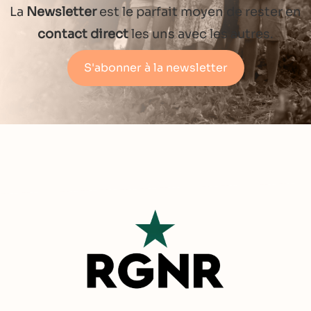
La
Newsletter
est le parfait moyen de rester en
contact direct
les uns avec les autres.
S'abonner à la newsletter