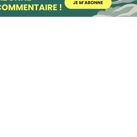
possible lors
de votre visite.
Si vous refusez
ces cookies,
certaines
fonctionnalités
disparaîtront
du site Web.
Marketing
En partageant
votre intérêt et
votre
comportement
lorsque vous
visitez notre
site, vous
augmentez les
chances de
voir du