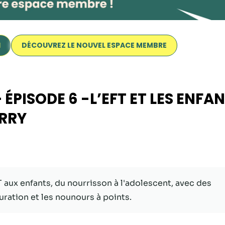
I
DÉCOUVREZ LE NOUVEL ESPACE MEMBRE
PISODE 6 -L’EFT ET LES ENFA
ERRY
Nécessaire
Ces cookies ne
sont pas
facultatifs. Ils
sont
aux enfants, du nourrisson à l'adolescent, avec des
nécessaires au
ation et les nounours à points.
fonctionnement
du site Web.