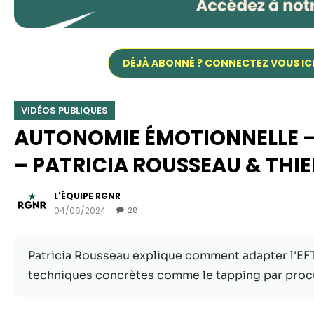
DÉJÀ ABONNÉ ? CONNECTEZ VOUS IC
VIDÉOS PUBLIQUES
AUTONOMIE ÉMOTIONNELLE – É
– PATRICIA ROUSSEAU & THI
L'ÉQUIPE RGNR
04/06/2024
28
Patricia Rousseau explique comment adapter l'EFT 
techniques concrètes comme le tapping par procur