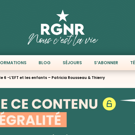
FORMATIONS
BLOG
SÉJOURS
S’ABONNER
T
 6 -L’EFT et les enfants – Patricia Rousseau & Thierry