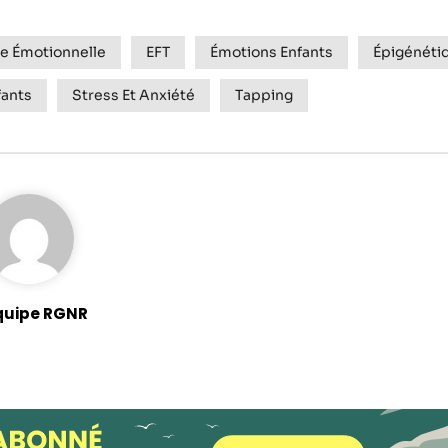
Statistiques
e Émotionnelle
EFT
Émotions Enfants
Épigénéti
Afin que nous
puissions
fants
Stress Et Anxiété
Tapping
améliorer la
fonctionnalité
et la structure
du site Web,
en fonction
de la façon
dont le site
Web est
utilisé.
quipe RGNR
Experience
Afin que notre
site Web
fonctionne
aussi bien que