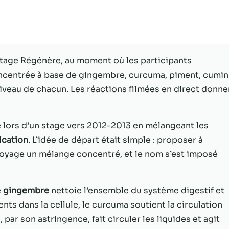
Statistiques
Afin que nous
puissions
améliorer la
stage Régénère, au moment où les participants
fonctionnalité
ncentrée à base de gingembre, curcuma, piment, cumin
et la structure
du site Web,
 niveau de chacun. Les réactions filmées en direct donne
en fonction
de la façon
dont le site
ée lors d’un stage vers 2012-2013 en mélangeant les
Web est
ication
. L’idée de départ était simple : proposer à
utilisé.
ttoyage un mélange concentré, et le nom s’est imposé
Experience
Afin que notre
e
gingembre
nettoie l’ensemble du système digestif et
site Web
ents dans la cellule, le curcuma soutient la circulation
fonctionne
par son astringence, fait circuler les liquides et agit
aussi bien que