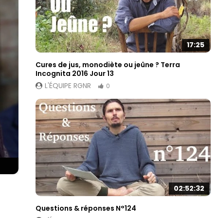
17:25
Cures de jus, monodiète ou jeûne ? Terra
Incognita 2016 Jour 13
L'ÉQUIPE RGNR
0
02:52:32
Questions & réponses N°124