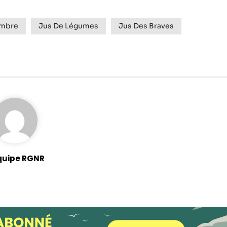
mbre
Jus De Légumes
Jus Des Braves
quipe RGNR