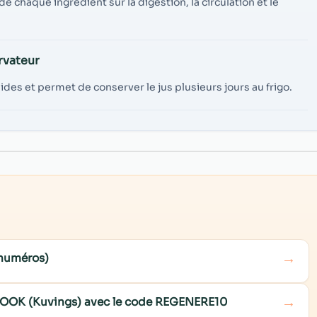
chaque ingrédient sur la digestion, la circulation et le
rvateur
liquides et permet de conserver le jus plusieurs jours au frigo.
→
 numéros)
→
COOK (Kuvings) avec le code REGENERE10