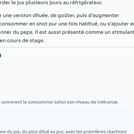
possible lors
er le jus plusieurs jours au réfrigérateur.
de votre visite.
Si vous refusez
 une version diluée, de goûter, puis d’augmenter
ces cookies,
consommer en shot pur une fois habitué, ou s’ajouter e
certaines
onner du peps. Il est aussi présenté comme un stimulan
fonctionnalités
disparaîtront
 en cours de stage.
du site Web.
O
Marketing
En partageant
votre intérêt et
votre
comportement
lorsque vous
que comment le consommer selon son niveau de tolérance.
visitez notre
site, vous
augmentez les
chances de
voir du
ns du jus, du plus dilué au pur, avec les premières réactions