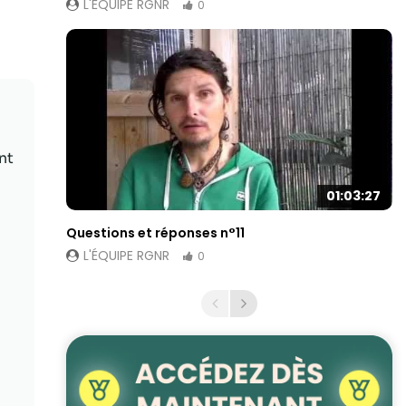
L'ÉQUIPE RGNR
0
nt
01:03:27
Questions et réponses n°11
L'ÉQUIPE RGNR
0