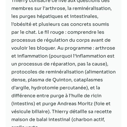
Thierry consacre ce live aux questions des
membres sur l’arthrose, la reminéralisation,
Statistiques
les purges hépatiques et intestinales,
Afin que nous
l’obésité et plusieurs cas concrets soumis
puissions
améliorer la
par le chat. Le fil rouge : comprendre les
fonctionnalité
processus de régulation du corps avant de
et la structure
vouloir les bloquer. Au programme : arthrose
du site Web,
en fonction
et inflammation (pourquoi l’inflammation est
de la façon
un processus de réparation, pas la cause),
dont le site
protocoles de reminéralisation (alimentation
Web est
utilisé.
dense, plasma de Quinton, cataplasmes
d’argile, hydrotomie percutanée), et la
différence entre purge à l’huile de ricin
Experience
(intestins) et purge Andreas Moritz (foie et
Afin que notre
site Web
vésicule biliaire). Thierry détaille sa recette
fonctionne
maison de balai intestinal (charbon actif,
aussi bien que