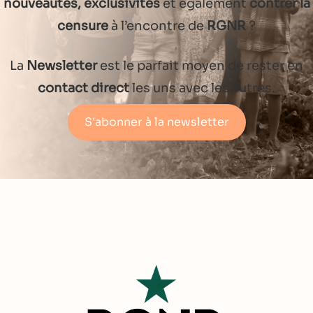
nouveautés, exclusivités
et également
contrer la
censure
à l’encontre de
RGNR
?
La
Newsletter
est le parfait moyen de rester en
contact direct
les uns avec les autres.
S'abonner à la newsletter