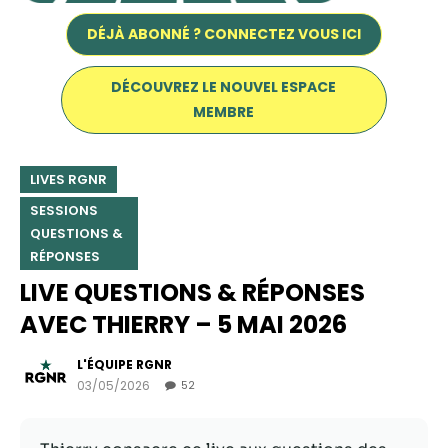
DÉJÀ ABONNÉ ? CONNECTEZ VOUS ICI
DÉCOUVREZ LE NOUVEL ESPACE
MEMBRE
LIVES RGNR
SESSIONS
QUESTIONS &
RÉPONSES
Nécessaire
LIVE QUESTIONS & RÉPONSES
Ces cookies ne
AVEC THIERRY – 5 MAI 2026
sont pas
facultatifs. Ils
sont
L'ÉQUIPE RGNR
nécessaires au
03/05/2026
52
fonctionnement
du site Web.