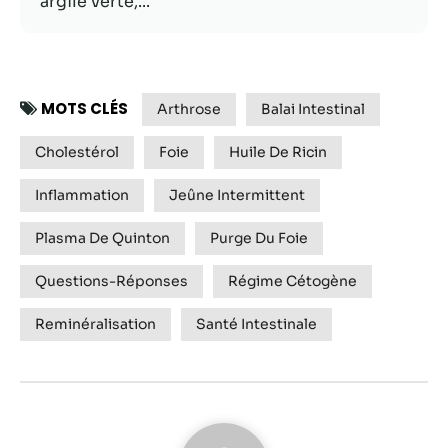
argile verte,...
possible lors
de votre visite.
Si vous refusez
ces cookies,
certaines
MOTS CLÉS
fonctionnalités
Arthrose
Balai Intestinal
disparaîtront
du site Web.
Cholestérol
Foie
Huile De Ricin
Inflammation
Jeûne Intermittent
Marketing
Plasma De Quinton
Purge Du Foie
En partageant
votre intérêt et
Questions-Réponses
Régime Cétogène
votre
comportement
Reminéralisation
Santé Intestinale
lorsque vous
visitez notre
site, vous
augmentez les
chances de
voir du