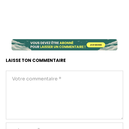
Statistiques
Afin que nous
puissions
améliorer la
fonctionnalité
et la structure
du site Web,
en fonction
LAISSE TON COMMENTAIRE
de la façon
dont le site
Web est
utilisé.
Experience
Afin que notre
site Web
fonctionne
aussi bien que