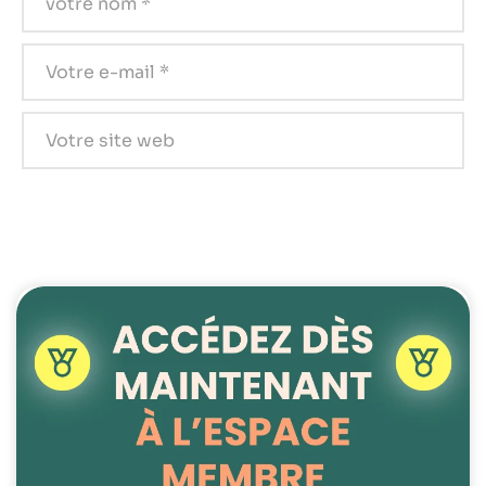
possible lors
de votre visite.
Si vous refusez
ces cookies,
certaines
fonctionnalités
disparaîtront
du site Web.
Marketing
En partageant
votre intérêt et
votre
comportement
lorsque vous
visitez notre
site, vous
augmentez les
chances de
voir du