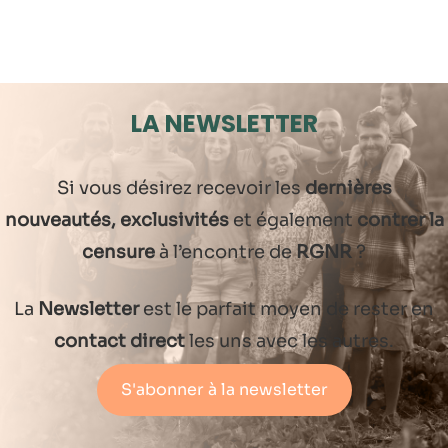
LA NEWSLETTER
Si vous désirez recevoir les
dernières
nouveautés, exclusivités
et également
contrer la
censure
à l’encontre de
RGNR
?
La
Newsletter
est le parfait moyen de rester en
contact direct
les uns avec les autres.
S'abonner à la newsletter