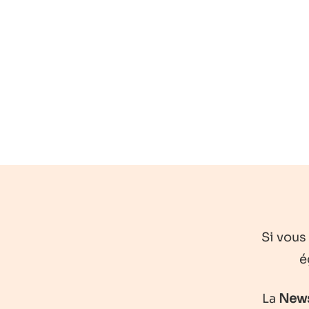
Si vous
é
La
News