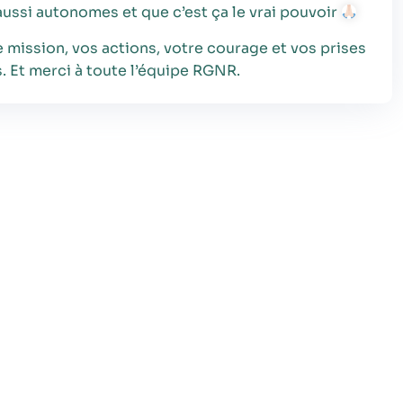
aussi autonomes et que c’est ça le vrai pouvoir
Statistiques
 mission, vos actions, votre courage et vos prises
Afin que nous
. Et merci à toute l’équipe RGNR.
puissions
améliorer la
fonctionnalité
et la structure
du site Web,
en fonction
de la façon
dont le site
Web est
utilisé.
Experience
Afin que notre
site Web
fonctionne
aussi bien que