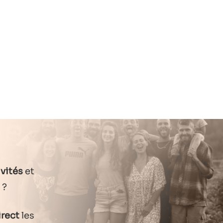
vités
et
?
irect
les