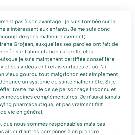
aiment pas à son avantage : je suis tombée sur la
nne s’intéressant aux enfants. Je me suis donc
 beaucoup de gens malheureusement).
 Irene Grojean, auxquelles ses paroles ont fait de
nchée sur l’alimentation naturelle et la
uisque je suis maintenant certifiée conseillère
 et ses vidéos ont refais surfaces et où j’ai
 bon vieux gourou tout maigrichon est simplement
il dénonce un système de santé malhonnête. Si je
Nécessaire
méfier toute ma vie de ce personnage inconnu et
Ces cookies ne
sont pas
 aux médecines complémentaires. Je n’aurai jamais
facultatifs. Ils
bying pharmaceutique, et pas vraiment fait
sont
de vie en général.
nécessaires au
fonctionnement
lité, que nous sommes responsables mais pas
du site Web.
s aider d’autres personnes à en prendre