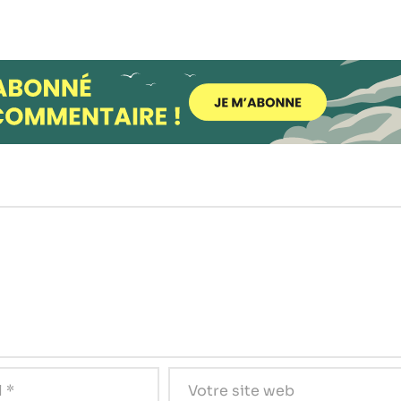
possible lors
de votre visite.
Si vous refusez
ces cookies,
certaines
fonctionnalités
disparaîtront
du site Web.
Marketing
En partageant
votre intérêt et
votre
comportement
lorsque vous
visitez notre
site, vous
augmentez les
chances de
voir du