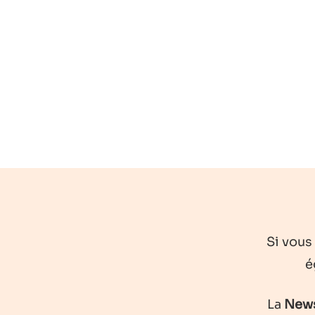
Si vous
é
La
News