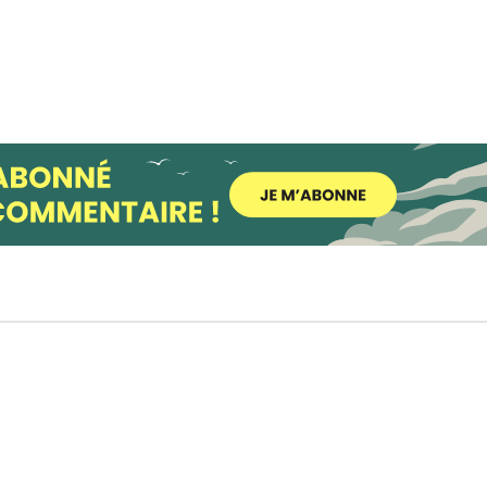
possible lors
de votre visite.
Si vous refusez
ces cookies,
certaines
fonctionnalités
disparaîtront
du site Web.
Marketing
En partageant
votre intérêt et
votre
comportement
lorsque vous
visitez notre
site, vous
augmentez les
chances de
voir du