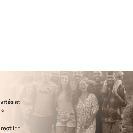
vités
et
?
irect
les