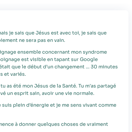
ais je sais que Jésus est avec toi, je sais que
iement ne sera pas en vain.
témoignage ensemble concernant mon syndrome
oignage est visible en tapant sur Google
’était que le début d’un changement … 30 minutes
 et variés.
Nécessaire
u as été mon Jésus de la Santé. Tu m’as partagé
Ces cookies ne
uvé un esprit sain, avoir une vie normale.
sont pas
facultatifs. Ils
suis plein d’énergie et je me sens vivant comme
sont
nécessaires au
fonctionnement
mmence à donner quelques choses de vraiment
du site Web.