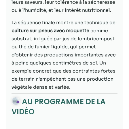
possible lors
leurs saveurs, leur tolérance à la sécheresse
de votre visite.
ou à l’humidité, et leur intérêt nutritionnel.
Si vous refusez
ces cookies,
La séquence finale montre une technique de
certaines
culture sur pneus avec moquette
comme
fonctionnalités
disparaîtront
substrat, irriguée par jus de lombricompost
du site Web.
ou thé de fumier liquide, qui permet
d’obtenir des productions importantes avec
à peine quelques centimètres de sol. Un
Marketing
En partageant
exemple concret que des contraintes fortes
votre intérêt et
de terrain n’empêchent pas une production
votre
végétale dense et variée.
comportement
lorsque vous
AU PROGRAMME DE LA
visitez notre
site, vous
VIDÉO
augmentez les
chances de
voir du