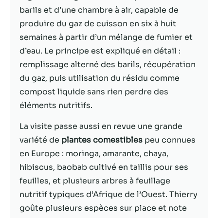
barils et d’une chambre à air, capable de
Statistiques
produire du gaz de cuisson en six à huit
Afin que nous
semaines à partir d’un mélange de fumier et
puissions
d’eau. Le principe est expliqué en détail :
améliorer la
fonctionnalité
remplissage alterné des barils, récupération
et la structure
du gaz, puis utilisation du résidu comme
du site Web,
compost liquide sans rien perdre des
en fonction
de la façon
éléments nutritifs.
dont le site
Web est
La visite passe aussi en revue une grande
utilisé.
variété de
plantes comestibles
peu connues
en Europe : moringa, amarante, chaya,
hibiscus, baobab cultivé en taillis pour ses
Experience
Afin que notre
feuilles, et plusieurs arbres à feuillage
site Web
nutritif typiques d’Afrique de l’Ouest. Thierry
fonctionne
goûte plusieurs espèces sur place et note
aussi bien que