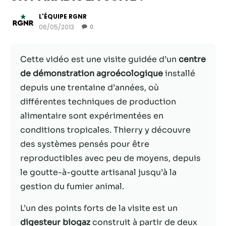
L'ÉQUIPE RGNR
06/05/2013
0
Cette vidéo est une visite guidée d’un
centre
de démonstration agroécologique
installé
depuis une trentaine d’années, où
différentes techniques de production
alimentaire sont expérimentées en
conditions tropicales. Thierry y découvre
Nécessaire
des systèmes pensés pour être
Ces cookies ne
reproductibles avec peu de moyens, depuis
sont pas
facultatifs. Ils
le goutte-à-goutte artisanal jusqu’à la
sont
gestion du fumier animal.
nécessaires au
fonctionnement
L’un des points forts de la visite est un
du site Web.
digesteur biogaz
construit à partir de deux