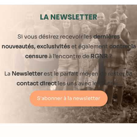
LA NEWSLETTER
Si vous désirez recevoir les
dernières
nouveautés, exclusivités
et également
contrer la
censure
à l’encontre de
RGNR
?
La
Newsletter
est le parfait moyen de rester en
contact direct
les uns avec les autres.
S'abonner à la newsletter