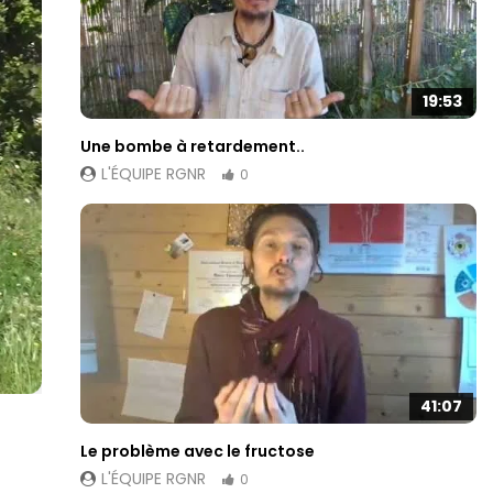
19:53
Une bombe à retardement..
L'ÉQUIPE RGNR
0
41:07
Le problème avec le fructose
L'ÉQUIPE RGNR
0