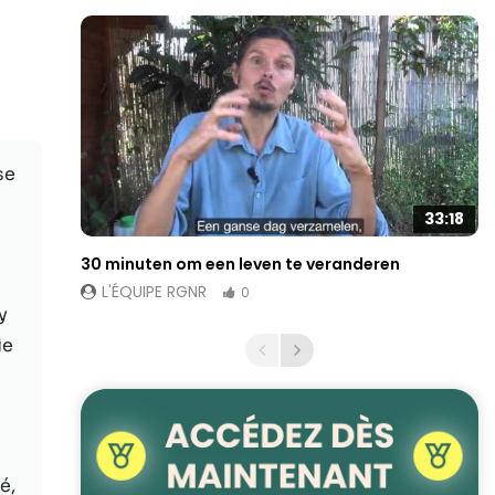
se
33:18
30 minuten om een leven te veranderen
L'ÉQUIPE RGNR
0
y
ie
é,