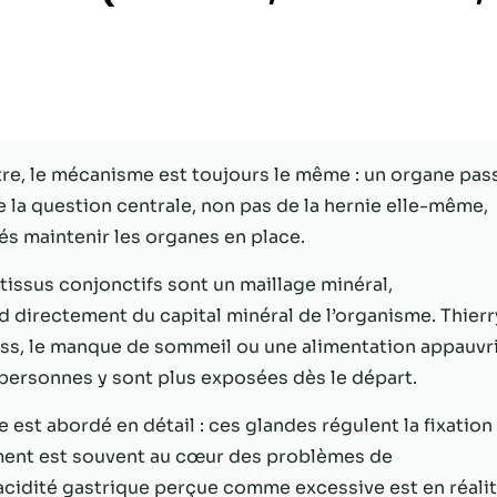
Statistiques
Afin que nous
puissions
améliorer la
fonctionnalité
et la structure
utre, le mécanisme est toujours le même : un organe pas
du site Web,
ée la question centrale, non pas de la hernie elle-même,
en fonction
de la façon
sés maintenir les organes en place.
dont le site
Web est
 tissus conjonctifs sont un maillage minéral,
utilisé.
d directement du capital minéral de l’organisme. Thierr
ress, le manque de sommeil ou une alimentation appauvr
 personnes y sont plus exposées dès le départ.
Experience
Afin que notre
e est abordé en détail : ces glandes régulent la fixation
site Web
fonctionne
ement est souvent au cœur des problèmes de
aussi bien que
’acidité gastrique perçue comme excessive est en réalit