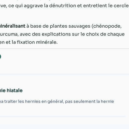
possible lors
ve, ce qui aggrave la dénutrition et entretient le cercle
de votre visite.
Si vous refusez
ces cookies,
certaines
inéralisant
à base de plantes sauvages (chénopode,
fonctionnalités
urcuma, avec des explications sur le choix de chaque
disparaîtront
n et la fixation minérale.
du site Web.
O
Marketing
En partageant
votre intérêt et
votre
comportement
ie hiatale
lorsque vous
visitez notre
va traiter les hernies en général, pas seulement la hernie
site, vous
augmentez les
chances de
voir du