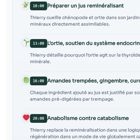
Préparer un jus reminéralisant
10:00
Thierry cueille chénopode et ortie dans son jard
minéraux directement assimilables.
L’ortie, soutien du système endocrin
13:00
Thierry détaille pourquoi l’ortie agit sur la thyroï
minérale.
Amandes trempées, gingembre, cu
16:00
Chaque ingrédient ajouté au jus est justifié par 
amandes pré-digérées par trempage.
Anabolisme contre catabolisme
20:00
Thierry replace la reminéralisation dans une logiqu
régénération dans un mode de vie globalement c