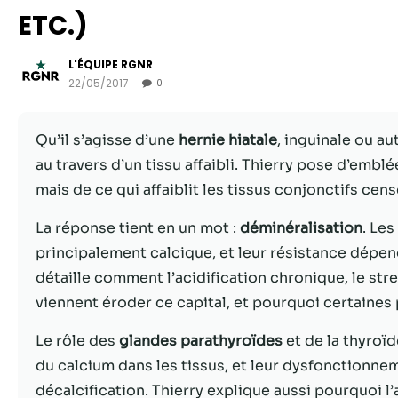
ETC.)
L'ÉQUIPE RGNR
22/05/2017
0
Qu’il s’agisse d’une
hernie hiatale
, inguinale ou a
au travers d’un tissu affaibli. Thierry pose d’embl
mais de ce qui affaiblit les tissus conjonctifs cen
La réponse tient en un mot :
déminéralisation
. Les
principalement calcique, et leur résistance dépen
détaille comment l’acidification chronique, le st
viennent éroder ce capital, et pourquoi certaines
Le rôle des
glandes parathyroïdes
et de la thyroïd
du calcium dans les tissus, et leur dysfonctionn
décalcification. Thierry explique aussi pourquoi l