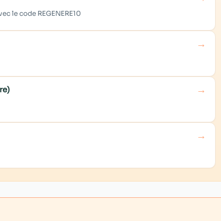
 avec le code REGENERE10
→
→
re)
→