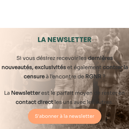
LA NEWSLETTER
Si vous désirez recevoir les
dernières
nouveautés, exclusivités
et également
contrer la
censure
à l’encontre de
RGNR
?
La
Newsletter
est le parfait moyen de rester en
contact direct
les uns avec les autres.
S'abonner à la newsletter