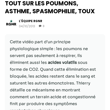
TOUT SUR LES POUMONS,
ASTHME, SPASMOPHILIE, TOUX
L'ÉQUIPE RGNR
04/10/2013
0
Cette vidéo part d’un principe
physiologique simple : les poumons ne
servent pas seulement à respirer, ils
éliminent aussi les
acides volatils
sous
Nécessaire
forme de CO2. Quand cette élimination est
Ces cookies ne
bloquée, les acides restent dans le sang et
sont pas
saturent les autres émonctoires. Thierry
facultatifs. Ils
sont
détaille ce mécanisme en montrant
nécessaires au
comment un terrain acide et congestionné
fonctionnement
finit par produire des symptômes
du site Web.