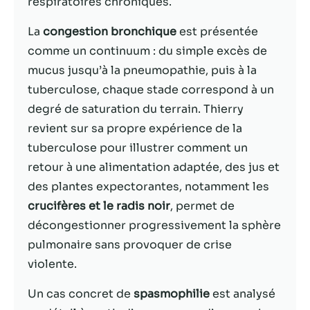
respiratoires chroniques.
Statistiques
La
congestion bronchique
est présentée
Afin que nous
comme un continuum : du simple excès de
puissions
mucus jusqu’à la pneumopathie, puis à la
améliorer la
tuberculose, chaque stade correspond à un
fonctionnalité
et la structure
degré de saturation du terrain. Thierry
du site Web,
revient sur sa propre expérience de la
en fonction
tuberculose pour illustrer comment un
de la façon
dont le site
retour à une alimentation adaptée, des jus et
Web est
des plantes expectorantes, notamment les
utilisé.
crucifères et le radis noir
, permet de
décongestionner progressivement la sphère
Experience
pulmonaire sans provoquer de crise
Afin que notre
violente.
site Web
fonctionne
Un cas concret de
spasmophilie
est analysé
aussi bien que