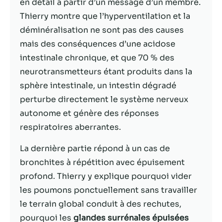
possible lors
en détail à partir d’un message d’un membre.
de votre visite.
Thierry montre que l’hyperventilation et la
Si vous refusez
déminéralisation ne sont pas des causes
ces cookies,
certaines
mais des conséquences d’une acidose
fonctionnalités
intestinale chronique, et que 70 % des
disparaîtront
neurotransmetteurs étant produits dans la
du site Web.
sphère intestinale, un intestin dégradé
perturbe directement le système nerveux
Marketing
autonome et génère des réponses
En partageant
respiratoires aberrantes.
votre intérêt et
votre
La dernière partie répond à un cas de
comportement
lorsque vous
bronchites à répétition avec épuisement
visitez notre
profond. Thierry y explique pourquoi vider
site, vous
les poumons ponctuellement sans travailler
augmentez les
chances de
le terrain global conduit à des rechutes,
voir du
pourquoi les
glandes surrénales épuisées