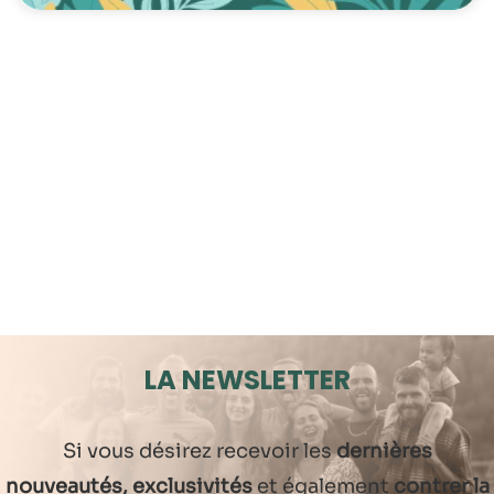
LA NEWSLETTER
Si vous désirez recevoir les
dernières
nouveautés, exclusivités
et également
contrer la