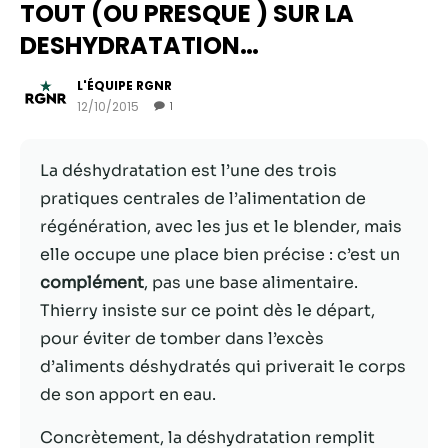
TOUT (OU PRESQUE ) SUR LA
DESHYDRATATION…
L'ÉQUIPE RGNR
12/10/2015
1
La déshydratation est l’une des trois
pratiques centrales de l’alimentation de
régénération, avec les jus et le blender, mais
elle occupe une place bien précise : c’est un
Nécessaire
complément
, pas une base alimentaire.
Ces cookies ne
Thierry insiste sur ce point dès le départ,
sont pas
pour éviter de tomber dans l’excès
facultatifs. Ils
sont
d’aliments déshydratés qui priverait le corps
nécessaires au
de son apport en eau.
fonctionnement
du site Web.
Concrètement, la déshydratation remplit