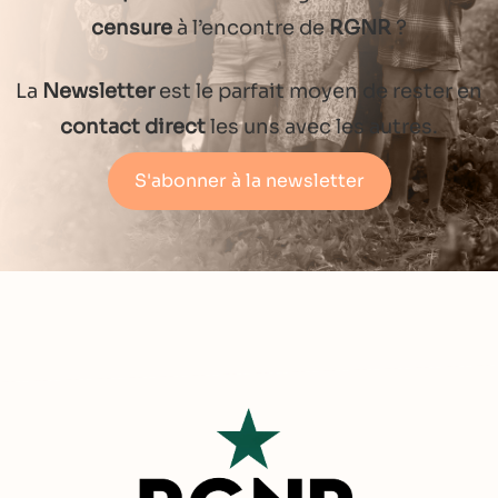
censure
à l’encontre de
RGNR
?
La
Newsletter
est le parfait moyen de rester en
contact direct
les uns avec les autres.
S'abonner à la newsletter