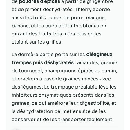
possible lors
de
poudres d’épices
à partir de gingembre
de votre visite.
et de piment déshydratés. Thierry aborde
Si vous refusez
aussi les fruits : chips de poire, mangue,
ces cookies,
certaines
banane, et les cuirs de fruits obtenus en
fonctionnalités
mixant des fruits très mûrs puis en les
disparaîtront
étalant sur les grilles.
du site Web.
La dernière partie porte sur les
oléagineux
trempés puis déshydratés
: amandes, graines
Marketing
En partageant
de tournesol, champignons épicés au cumin,
votre intérêt et
et crackers à base de graines mixées avec
votre
des légumes. Le trempage préalable lève les
comportement
lorsque vous
inhibiteurs enzymatiques présents dans les
visitez notre
graines, ce qui améliore leur digestibilité, et
site, vous
la déshydratation permet ensuite de les
augmentez les
chances de
conserver et de les transporter facilement.
voir du