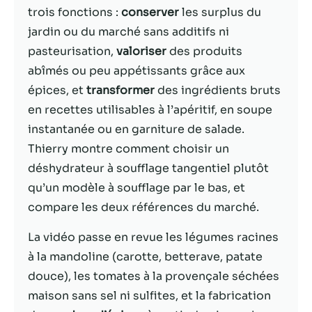
trois fonctions :
conserver
les surplus du
Statistiques
jardin ou du marché sans additifs ni
Afin que nous
pasteurisation,
valoriser
des produits
puissions
abîmés ou peu appétissants grâce aux
améliorer la
épices, et
transformer
des ingrédients bruts
fonctionnalité
et la structure
en recettes utilisables à l’apéritif, en soupe
du site Web,
instantanée ou en garniture de salade.
en fonction
Thierry montre comment choisir un
de la façon
dont le site
déshydrateur à soufflage tangentiel plutôt
Web est
qu’un modèle à soufflage par le bas, et
utilisé.
compare les deux références du marché.
La vidéo passe en revue les légumes racines
Experience
Afin que notre
à la mandoline (carotte, betterave, patate
site Web
douce), les tomates à la provençale séchées
fonctionne
maison sans sel ni sulfites, et la fabrication
aussi bien que