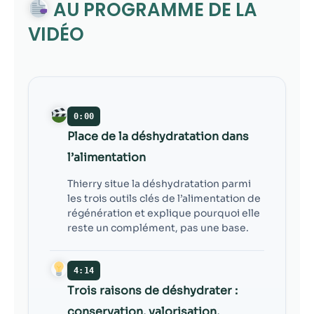
contenu et des
AU PROGRAMME DE LA
offres
VIDÉO
personnalisés.
0:00
Place de la déshydratation dans
l’alimentation
Thierry situe la déshydratation parmi
les trois outils clés de l’alimentation de
régénération et explique pourquoi elle
reste un complément, pas une base.
4:14
Trois raisons de déshydrater :
conservation, valorisation,