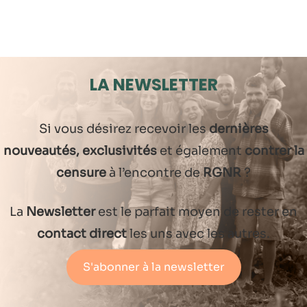
LA NEWSLETTER
Si vous désirez recevoir les
dernières
nouveautés, exclusivités
et également
contrer la
censure
à l’encontre de
RGNR
?
La
Newsletter
est le parfait moyen de rester en
contact direct
les uns avec les autres.
S'abonner à la newsletter