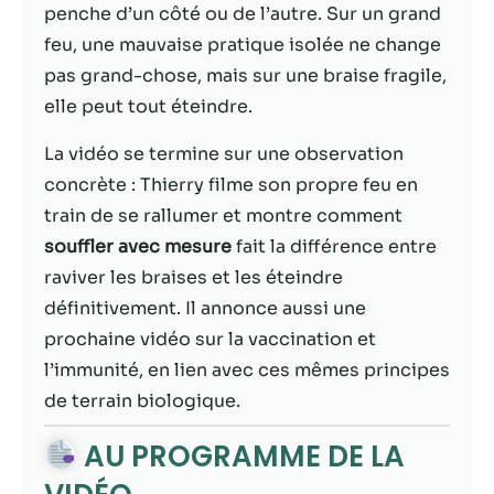
possible lors
penche d’un côté ou de l’autre. Sur un grand
de votre visite.
feu, une mauvaise pratique isolée ne change
Si vous refusez
ces cookies,
pas grand-chose, mais sur une braise fragile,
certaines
elle peut tout éteindre.
fonctionnalités
disparaîtront
La vidéo se termine sur une observation
du site Web.
concrète : Thierry filme son propre feu en
train de se rallumer et montre comment
Marketing
souffler avec mesure
fait la différence entre
En partageant
raviver les braises et les éteindre
votre intérêt et
définitivement. Il annonce aussi une
votre
comportement
prochaine vidéo sur la vaccination et
lorsque vous
l’immunité, en lien avec ces mêmes principes
visitez notre
de terrain biologique.
site, vous
augmentez les
AU PROGRAMME DE LA
chances de
voir du