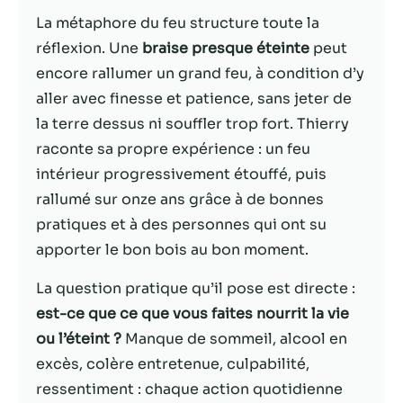
La métaphore du feu structure toute la
Statistiques
réflexion. Une
braise presque éteinte
peut
Afin que nous
encore rallumer un grand feu, à condition d’y
puissions
améliorer la
aller avec finesse et patience, sans jeter de
fonctionnalité
la terre dessus ni souffler trop fort. Thierry
et la structure
raconte sa propre expérience : un feu
du site Web,
en fonction
intérieur progressivement étouffé, puis
de la façon
rallumé sur onze ans grâce à de bonnes
dont le site
pratiques et à des personnes qui ont su
Web est
utilisé.
apporter le bon bois au bon moment.
La question pratique qu’il pose est directe :
Experience
est-ce que ce que vous faites nourrit la vie
Afin que notre
ou l’éteint ?
Manque de sommeil, alcool en
site Web
excès, colère entretenue, culpabilité,
fonctionne
aussi bien que
ressentiment : chaque action quotidienne