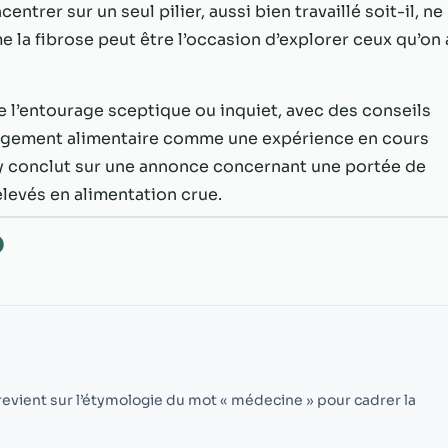
possible lors
ntrer sur un seul pilier, aussi bien travaillé soit-il, ne
de votre visite.
e la fibrose peut être l’occasion d’explorer ceux qu’on 
Si vous refusez
ces cookies,
certaines
fonctionnalités
e l’entourage sceptique ou inquiet, avec des conseils
disparaîtront
hangement alimentaire comme une expérience en cours
du site Web.
y conclut sur une annonce concernant une portée de
élevés en alimentation crue.
Marketing
O
En partageant
votre intérêt et
votre
comportement
lorsque vous
visitez notre
site, vous
augmentez les
 revient sur l’étymologie du mot « médecine » pour cadrer la
chances de
voir du