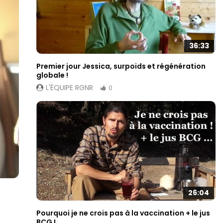
36:33
Premier jour Jessica, surpoids et régénération
globale !
L'ÉQUIPE RGNR
0
26:04
Pourquoi je ne crois pas à la vaccination + le jus
BCG !