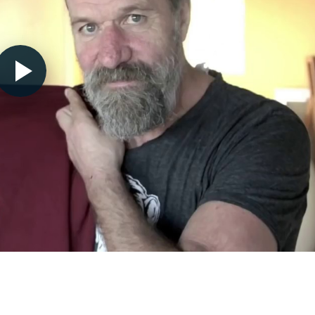
Nécessaire
Ces cookies ne
sont pas
facultatifs. Ils
sont
nécessaires au
fonctionnement
du site Web.