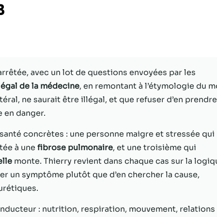
3
Statistiques
Afin que nous
puissions
améliorer la
fonctionnalité
arrêtée, avec un lot de questions envoyées par les
et la structure
du site Web,
llégal de la médecine
, en remontant à l’étymologie du m
en fonction
éral, ne saurait être illégal, et que refuser d’en prendre
de la façon
e en danger.
dont le site
Web est
utilisé.
 santé concrètes : une personne maigre et stressée qui
ntée à une
fibrose pulmonaire
, et une troisième qui
elle
monte. Thierry revient dans chaque cas sur la logiq
Experience
quer un symptôme plutôt que d’en chercher la cause,
Afin que notre
site Web
urétiques.
fonctionne
aussi bien que
onducteur : nutrition, respiration, mouvement, relations