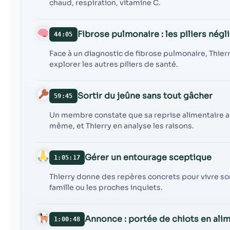
chaud, respiration, vitamine C.
Fibrose pulmonaire : les piliers négl
44:05
Face à un diagnostic de fibrose pulmonaire, Thierry
explorer les autres piliers de santé.
Sortir du jeûne sans tout gâcher
59:45
Un membre constate que sa reprise alimentaire ap
même, et Thierry en analyse les raisons.
Gérer un entourage sceptique
1:05:17
Thierry donne des repères concrets pour vivre so
famille ou les proches inquiets.
Annonce : portée de chiots en ali
1:00:48