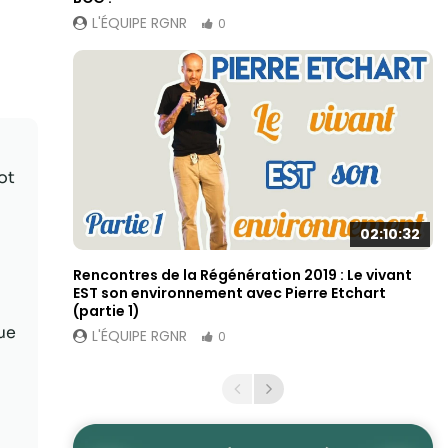
L'ÉQUIPE RGNR
0
ot
02:10:32
Rencontres de la Régénération 2019 : Le vivant
EST son environnement avec Pierre Etchart
(partie 1)
ue
L'ÉQUIPE RGNR
0