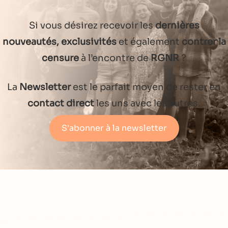
Si vous désirez recevoir les
dernières
nouveautés, exclusivités
et également
contrer la
censure
à l’encontre de
RGNR
?
La
Newsletter
est le parfait moyen de rester en
contact direct
les uns avec les autres.
S'abonner à la newsletter