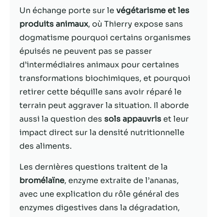
possible lors
Un échange porte sur le
végétarisme et les
de votre visite.
Si vous refusez
produits animaux
, où Thierry expose sans
ces cookies,
dogmatisme pourquoi certains organismes
certaines
épuisés ne peuvent pas se passer
fonctionnalités
disparaîtront
d’intermédiaires animaux pour certaines
du site Web.
transformations biochimiques, et pourquoi
retirer cette béquille sans avoir réparé le
terrain peut aggraver la situation. Il aborde
Marketing
En partageant
aussi la question des
sols appauvris
et leur
votre intérêt et
impact direct sur la densité nutritionnelle
votre
des aliments.
comportement
lorsque vous
Les dernières questions traitent de la
visitez notre
site, vous
bromélaïne
, enzyme extraite de l’ananas,
augmentez les
avec une explication du rôle général des
chances de
enzymes digestives dans la dégradation,
voir du