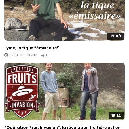
15:49
Lyme, la tique “émissaire”
L'ÉQUIPE RGNR
0
19:14
“Opération Fruit Invasion”, la révolution fruitière est en