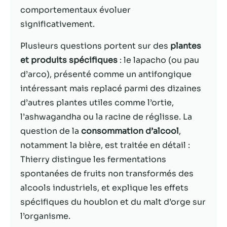
comportementaux évoluer
Statistiques
significativement.
Afin que nous
puissions
Plusieurs questions portent sur des
plantes
améliorer la
et produits spécifiques
: le lapacho (ou pau
fonctionnalité
d’arco), présenté comme un antifongique
et la structure
du site Web,
intéressant mais replacé parmi des dizaines
en fonction
d’autres plantes utiles comme l’ortie,
de la façon
l’ashwagandha ou la racine de réglisse. La
dont le site
Web est
question de la
consommation d’alcool
,
utilisé.
notamment la bière, est traitée en détail :
Thierry distingue les fermentations
spontanées de fruits non transformés des
Experience
Afin que notre
alcools industriels, et explique les effets
site Web
spécifiques du houblon et du malt d’orge sur
fonctionne
l’organisme.
aussi bien que