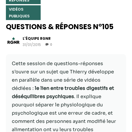
RÉPONSES
VIDÉOS
PUBLIQUES
QUESTIONS & RÉPONSES N°105
L'ÉQUIPE RGNR
31/01/2015
0
Cette session de questions-réponses
s’ouvre sur un sujet que Thierry développe
en parallèle dans une série de vidéos
Nécessaire
Ces cookies ne
dédiées :
le lien entre troubles digestifs et
sont pas
déséquilibres psychiques
. Il explique
facultatifs. Ils
pourquoi séparer le physiologique du
sont
nécessaires au
psychologique est une erreur de cadre, et
fonctionnement
comment des personnes ayant modifié leur
du site Web.
alimentation ont vu leurs troubles