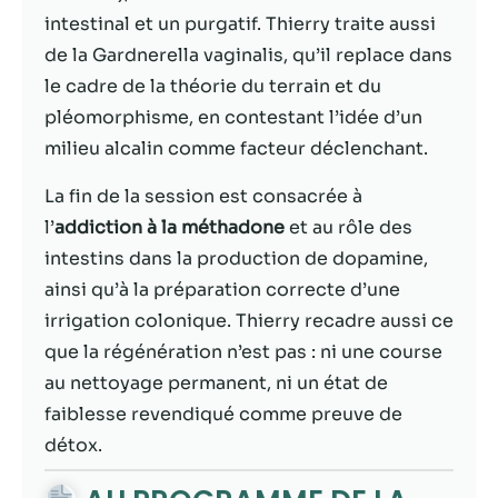
possible lors
intestinal et un purgatif. Thierry traite aussi
de votre visite.
Si vous refusez
de la Gardnerella vaginalis, qu’il replace dans
ces cookies,
le cadre de la théorie du terrain et du
certaines
pléomorphisme, en contestant l’idée d’un
fonctionnalités
disparaîtront
milieu alcalin comme facteur déclenchant.
du site Web.
La fin de la session est consacrée à
l’
addiction à la méthadone
et au rôle des
Marketing
intestins dans la production de dopamine,
En partageant
ainsi qu’à la préparation correcte d’une
votre intérêt et
votre
irrigation colonique. Thierry recadre aussi ce
comportement
que la régénération n’est pas : ni une course
lorsque vous
au nettoyage permanent, ni un état de
visitez notre
site, vous
faiblesse revendiqué comme preuve de
augmentez les
détox.
chances de
voir du