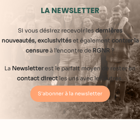
LA NEWSLETTER
Si vous désirez recevoir les
dernières
nouveautés, exclusivités
et également
contrer la
censure
à l’encontre de
RGNR
?
La
Newsletter
est le parfait moyen de rester en
contact direct
les uns avec les autres.
S'abonner à la newsletter