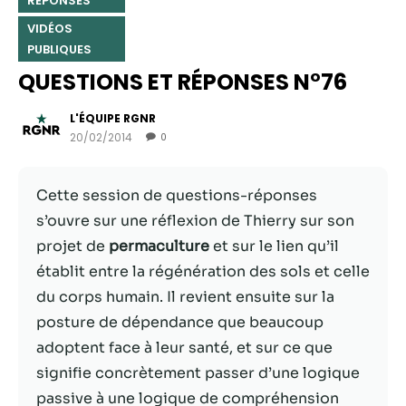
RÉPONSES
VIDÉOS
PUBLIQUES
QUESTIONS ET RÉPONSES N°76
L'ÉQUIPE RGNR
20/02/2014
0
Cette session de questions-réponses
s’ouvre sur une réflexion de Thierry sur son
projet de
permaculture
et sur le lien qu’il
Nécessaire
Ces cookies ne
établit entre la régénération des sols et celle
sont pas
du corps humain. Il revient ensuite sur la
facultatifs. Ils
posture de dépendance que beaucoup
sont
nécessaires au
adoptent face à leur santé, et sur ce que
fonctionnement
signifie concrètement passer d’une logique
du site Web.
passive à une logique de compréhension