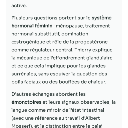
active.
Statistiques
Plusieurs questions portent sur le
système
Afin que nous
puissions
hormonal féminin
: ménopause, traitement
améliorer la
hormonal substitutif, domination
fonctionnalité
œstrogénique et rôle de la progestérone
et la structure
du site Web,
comme régulateur central. Thierry explique
en fonction
la mécanique de l’effondrement glandulaire
de la façon
et ce que cela implique pour les glandes
dont le site
Web est
surrénales, sans esquiver la question des
utilisé.
poils faciaux ou des bouffées de chaleur.
D’autres échanges abordent les
Experience
émonctoires
et leurs signaux observables, la
Afin que notre
langue comme miroir de l’état intestinal
site Web
fonctionne
(avec une référence au travail d’Albert
aussi bien que
Mosseri), et la distinction entre le balai