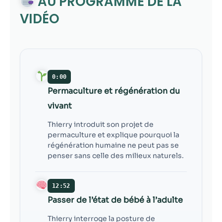
AU PROGRAMME DE LA
contenu et des
offres
VIDÉO
personnalisés.
0:00
Permaculture et régénération du
vivant
Thierry introduit son projet de
permaculture et explique pourquoi la
régénération humaine ne peut pas se
penser sans celle des milieux naturels.
12:52
Passer de l’état de bébé à l’adulte
Thierry interroge la posture de