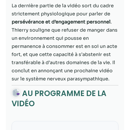
possible lors
La dernière partie de la vidéo sort du cadre
de votre visite.
Si vous refusez
strictement physiologique pour parler de
ces cookies,
persévérance et d’engagement personnel
.
certaines
Thierry souligne que refuser de manger dans
fonctionnalités
disparaîtront
un environnement qui pousse en
du site Web.
permanence à consommer est en soi un acte
fort, et que cette capacité à s’abstenir est
transférable à d’autres domaines de la vie. Il
Marketing
En partageant
conclut en annonçant une prochaine vidéo
votre intérêt et
sur le système nerveux parasympathique.
votre
comportement
AU PROGRAMME DE LA
lorsque vous
visitez notre
VIDÉO
site, vous
augmentez les
chances de
voir du