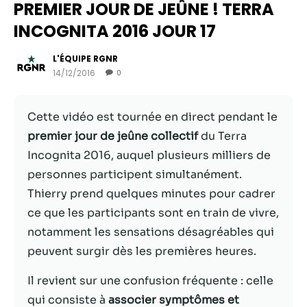
PREMIER JOUR DE JEÛNE ! TERRA
INCOGNITA 2016 JOUR 17
L'ÉQUIPE RGNR
14/12/2016
0
Cette vidéo est tournée en direct pendant le
premier jour de jeûne collectif
du Terra
Incognita 2016, auquel plusieurs milliers de
personnes participent simultanément.
Nécessaire
Thierry prend quelques minutes pour cadrer
Ces cookies ne
ce que les participants sont en train de vivre,
sont pas
notamment les sensations désagréables qui
facultatifs. Ils
sont
peuvent surgir dès les premières heures.
nécessaires au
fonctionnement
Il revient sur une confusion fréquente : celle
du site Web.
qui consiste à
associer symptômes et