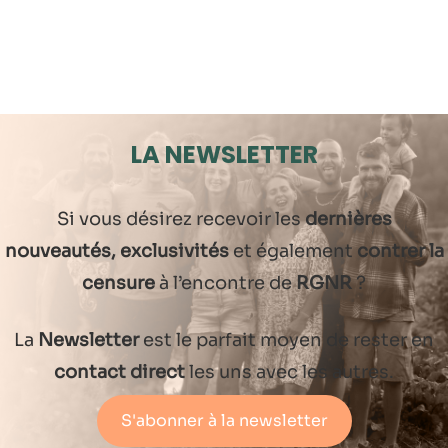
LA NEWSLETTER
Si vous désirez recevoir les
dernières
nouveautés, exclusivités
et également
contrer la
censure
à l’encontre de
RGNR
?
La
Newsletter
est le parfait moyen de rester en
contact direct
les uns avec les autres.
S'abonner à la newsletter