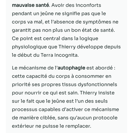
mauvaise santé
. Avoir des inconforts
Statistiques
pendant un jeûne ne signifie pas que le
Afin que nous
corps va mal, et l’absence de symptômes ne
puissions
garantit pas non plus un bon état de santé.
améliorer la
Ce point est central dans la logique
fonctionnalité
et la structure
physiologique que Thierry développe depuis
du site Web,
le début du Terra Incognita.
en fonction
de la façon
Le mécanisme de l’
autophagie
est abordé :
dont le site
Web est
cette capacité du corps à consommer en
utilisé.
priorité ses propres tissus dysfonctionnels
pour nourrir ce qui est sain. Thierry insiste
sur le fait que le jeûne est l’un des seuls
Experience
Afin que notre
processus capables d’activer ce mécanisme
site Web
de manière ciblée, sans qu’aucun protocole
fonctionne
extérieur ne puisse le remplacer.
aussi bien que