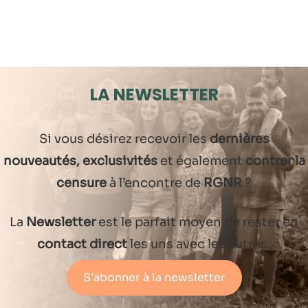
LA NEWSLETTER
Si vous désirez recevoir les
dernières
nouveautés, exclusivités
et également
contrer la
censure
à l’encontre de
RGNR
?
La
Newsletter
est le parfait moyen de rester en
contact direct
les uns avec les autres.
S'abonner à la newsletter