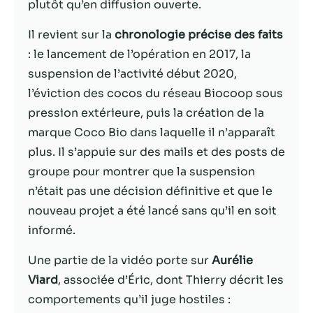
plutôt qu’en diffusion ouverte.
Statistiques
Il revient sur la
chronologie précise des faits
Afin que nous
: le lancement de l’opération en 2017, la
puissions
suspension de l’activité début 2020,
améliorer la
fonctionnalité
l’éviction des cocos du réseau Biocoop sous
et la structure
pression extérieure, puis la création de la
du site Web,
marque Coco Bio dans laquelle il n’apparaît
en fonction
de la façon
plus. Il s’appuie sur des mails et des posts de
dont le site
groupe pour montrer que la suspension
Web est
n’était pas une décision définitive et que le
utilisé.
nouveau projet a été lancé sans qu’il en soit
informé.
Experience
Afin que notre
Une partie de la vidéo porte sur
Aurélie
site Web
Viard
, associée d’Éric, dont Thierry décrit les
fonctionne
comportements qu’il juge hostiles :
aussi bien que