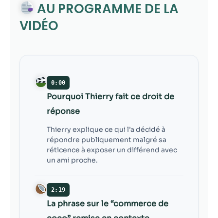
contenu et des
AU PROGRAMME DE LA
offres
VIDÉO
personnalisés.
0:00
Pourquoi Thierry fait ce droit de
réponse
Thierry explique ce qui l’a décidé à
répondre publiquement malgré sa
réticence à exposer un différend avec
un ami proche.
2:19
La phrase sur le “commerce de