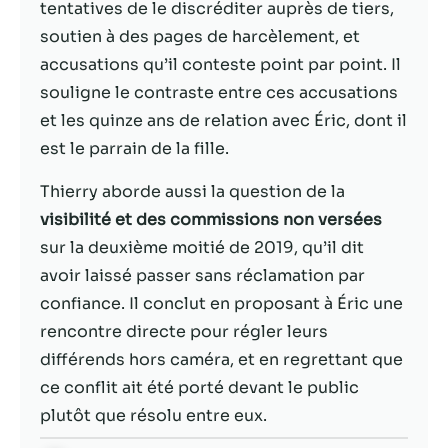
possible lors
tentatives de le discréditer auprès de tiers,
de votre visite.
soutien à des pages de harcèlement, et
Si vous refusez
accusations qu’il conteste point par point. Il
ces cookies,
certaines
souligne le contraste entre ces accusations
fonctionnalités
et les quinze ans de relation avec Éric, dont il
disparaîtront
est le parrain de la fille.
du site Web.
Thierry aborde aussi la question de la
Marketing
visibilité et des commissions non versées
En partageant
sur la deuxième moitié de 2019, qu’il dit
votre intérêt et
avoir laissé passer sans réclamation par
votre
confiance. Il conclut en proposant à Éric une
comportement
lorsque vous
rencontre directe pour régler leurs
visitez notre
différends hors caméra, et en regrettant que
site, vous
ce conflit ait été porté devant le public
augmentez les
chances de
plutôt que résolu entre eux.
voir du