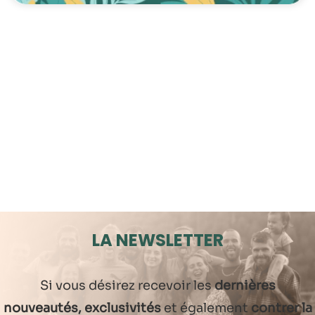
LA NEWSLETTER
Si vous désirez recevoir les
dernières
nouveautés, exclusivités
et également
contrer la