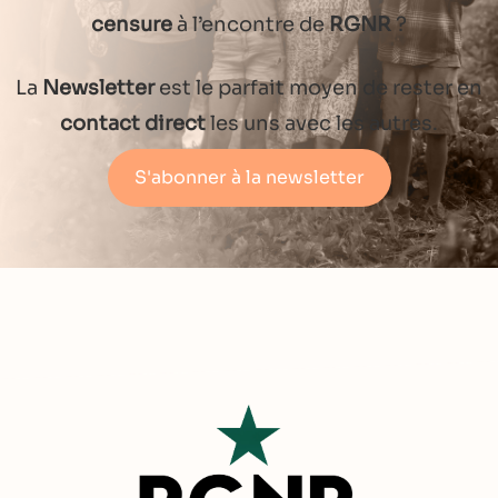
censure
à l’encontre de
RGNR
?
La
Newsletter
est le parfait moyen de rester en
contact direct
les uns avec les autres.
S'abonner à la newsletter