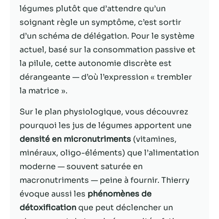
légumes plutôt que d’attendre qu’un
Statistiques
soignant règle un symptôme, c’est sortir
Afin que nous
d’un schéma de délégation. Pour le système
puissions
actuel, basé sur la consommation passive et
améliorer la
la pilule, cette autonomie discrète est
fonctionnalité
et la structure
dérangeante — d’où l’expression « trembler
du site Web,
la matrice ».
en fonction
de la façon
Sur le plan physiologique, vous découvrez
dont le site
Web est
pourquoi les jus de légumes apportent une
utilisé.
densité en micronutriments
(vitamines,
minéraux, oligo-éléments) que l’alimentation
moderne — souvent saturée en
Experience
Afin que notre
macronutriments — peine à fournir. Thierry
site Web
évoque aussi les
phénomènes de
fonctionne
détoxification
que peut déclencher un
aussi bien que