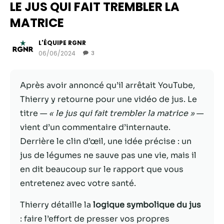
LE JUS QUI FAIT TREMBLER LA
MATRICE
L'ÉQUIPE RGNR
06/06/2024
3
Après avoir annoncé qu’il arrêtait YouTube,
Thierry y retourne pour une vidéo de jus. Le
titre —
« le jus qui fait trembler la matrice »
—
vient d’un commentaire d’internaute.
Nécessaire
Derrière le clin d’œil, une idée précise : un
Ces cookies ne
jus de légumes ne sauve pas une vie, mais il
sont pas
en dit beaucoup sur le rapport que vous
facultatifs. Ils
sont
entretenez avec votre santé.
nécessaires au
fonctionnement
Thierry détaille la
logique symbolique du jus
du site Web.
: faire l’effort de presser vos propres