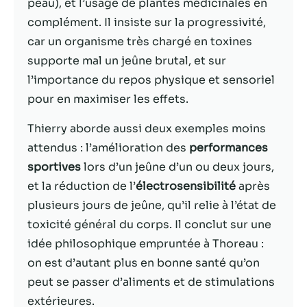
possible lors
peau), et l’usage de plantes médicinales en
de votre visite.
complément. Il insiste sur la progressivité,
Si vous refusez
car un organisme très chargé en toxines
ces cookies,
certaines
supporte mal un jeûne brutal, et sur
fonctionnalités
l’importance du repos physique et sensoriel
disparaîtront
pour en maximiser les effets.
du site Web.
Thierry aborde aussi deux exemples moins
attendus : l’amélioration des
performances
Marketing
En partageant
sportives
lors d’un jeûne d’un ou deux jours,
votre intérêt et
et la réduction de l’
électrosensibilité
après
votre
plusieurs jours de jeûne, qu’il relie à l’état de
comportement
lorsque vous
toxicité général du corps. Il conclut sur une
visitez notre
idée philosophique empruntée à Thoreau :
site, vous
on est d’autant plus en bonne santé qu’on
augmentez les
chances de
peut se passer d’aliments et de stimulations
voir du
extérieures.