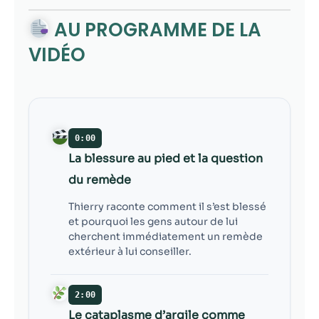
contenu et des
offres
AU PROGRAMME DE LA
personnalisés.
VIDÉO
0:00
La blessure au pied et la question
du remède
Thierry raconte comment il s’est blessé
et pourquoi les gens autour de lui
cherchent immédiatement un remède
extérieur à lui conseiller.
2:00
Le cataplasme d’argile comme