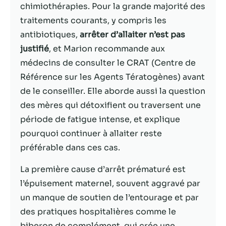
possible lors
chimiothérapies. Pour la grande majorité des
de votre visite.
traitements courants, y compris les
Si vous refusez
ces cookies,
antibiotiques,
arrêter d’allaiter n’est pas
certaines
justifié
, et Marion recommande aux
fonctionnalités
médecins de consulter le CRAT (Centre de
disparaîtront
du site Web.
Référence sur les Agents Tératogènes) avant
de le conseiller. Elle aborde aussi la question
des mères qui détoxifient ou traversent une
Marketing
période de fatigue intense, et explique
En partageant
votre intérêt et
pourquoi continuer à allaiter reste
votre
préférable dans ces cas.
comportement
lorsque vous
La première cause d’arrêt prématuré est
visitez notre
l’épuisement maternel, souvent aggravé par
site, vous
augmentez les
un manque de soutien de l’entourage et par
chances de
des pratiques hospitalières comme le
voir du
biberon de complément, qui crée une