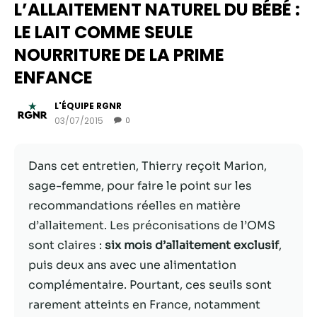
L’ALLAITEMENT NATUREL DU BÉBÉ :
LE LAIT COMME SEULE
NOURRITURE DE LA PRIME
ENFANCE
L'ÉQUIPE RGNR
03/07/2015
0
Dans cet entretien, Thierry reçoit Marion,
sage-femme, pour faire le point sur les
Nécessaire
recommandations réelles en matière
Ces cookies ne
d’allaitement. Les préconisations de l’OMS
sont pas
facultatifs. Ils
sont claires :
six mois d’allaitement exclusif
,
sont
puis deux ans avec une alimentation
nécessaires au
complémentaire. Pourtant, ces seuils sont
fonctionnement
du site Web.
rarement atteints en France, notamment