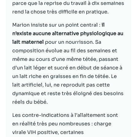
parce que la reprise du travail à dix semaines
rend la chose très difficile en pratique.
Statistiques
Afin que nous
Marion insiste sur un point central :
il
puissions
améliorer la
n’existe aucune alternative physiologique au
fonctionnalité
lait maternel
pour un nourrisson. Sa
et la structure
composition évolue au fil des semaines et
du site Web,
en fonction
même au cours d’une même tétée, passant
de la façon
d’un lait léger et sucré en début de séance à
dont le site
un lait riche en graisses en fin de tétée. Le
Web est
utilisé.
lait artificiel, lui, ne reproduit pas cette
dynamique et reste très éloigné des besoins
réels du bébé.
Experience
Afin que notre
Les contre-indications à l’allaitement sont
site Web
en réalité très peu nombreuses : charge
fonctionne
aussi bien que
virale VIH positive, certaines