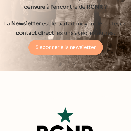
censure
à l’encontre de
RGNR
?
La
Newsletter
est le parfait moyen de rester en
contact direct
les uns avec les autres.
S'abonner à la newsletter