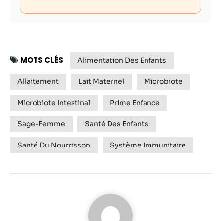
MOTS CLÉS
Alimentation Des Enfants
Allaitement
Lait Maternel
Microbiote
Microbiote Intestinal
Prime Enfance
Sage-Femme
Santé Des Enfants
Santé Du Nourrisson
Système Immunitaire