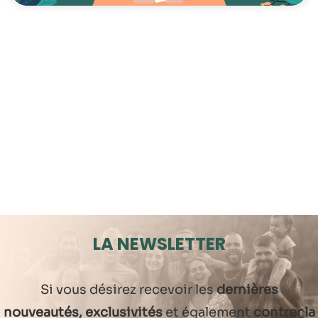
LA NEWSLETTER
Si vous désirez recevoir les
dernières
nouveautés, exclusivités
et également
contrer la