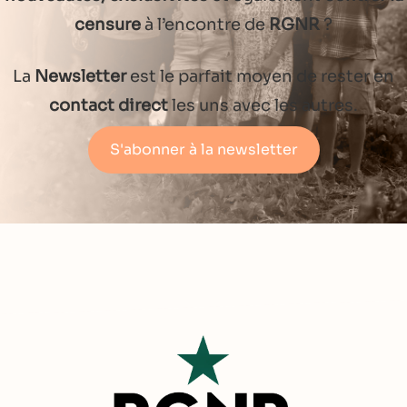
censure
à l’encontre de
RGNR
?
La
Newsletter
est le parfait moyen de rester en
contact direct
les uns avec les autres.
S'abonner à la newsletter