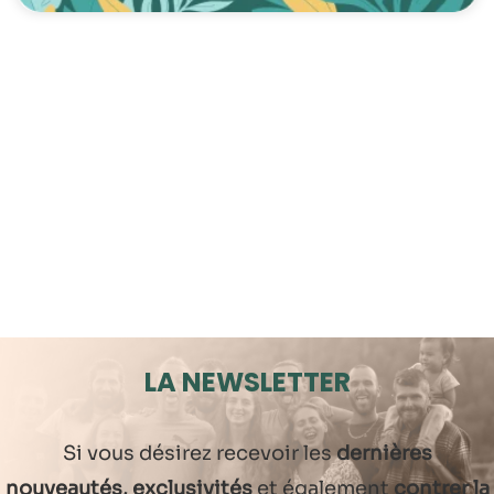
LA NEWSLETTER
Si vous désirez recevoir les
dernières
nouveautés, exclusivités
et également
contrer la