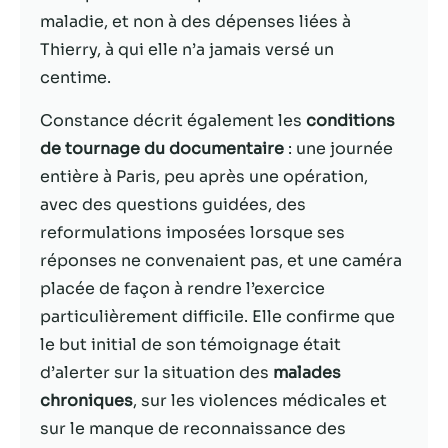
possible lors
maladie, et non à des dépenses liées à
de votre visite.
Si vous refusez
Thierry, à qui elle n’a jamais versé un
ces cookies,
centime.
certaines
fonctionnalités
Constance décrit également les
conditions
disparaîtront
de tournage du documentaire
: une journée
du site Web.
entière à Paris, peu après une opération,
avec des questions guidées, des
Marketing
reformulations imposées lorsque ses
En partageant
réponses ne convenaient pas, et une caméra
votre intérêt et
votre
placée de façon à rendre l’exercice
comportement
particulièrement difficile. Elle confirme que
lorsque vous
le but initial de son témoignage était
visitez notre
site, vous
d’alerter sur la situation des
malades
augmentez les
chroniques
, sur les violences médicales et
chances de
sur le manque de reconnaissance des
voir du