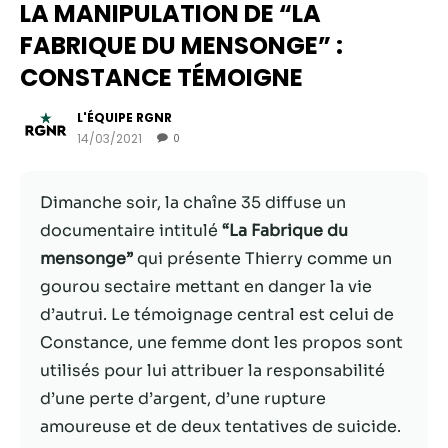
LA MANIPULATION DE “LA
FABRIQUE DU MENSONGE” :
CONSTANCE TÉMOIGNE
L'ÉQUIPE RGNR
14/03/2021
0
Dimanche soir, la chaîne 35 diffuse un
documentaire intitulé
“La Fabrique du
mensonge”
qui présente Thierry comme un
Nécessaire
gourou sectaire mettant en danger la vie
Ces cookies ne
d’autrui. Le témoignage central est celui de
sont pas
facultatifs. Ils
Constance, une femme dont les propos sont
sont
utilisés pour lui attribuer la responsabilité
nécessaires au
d’une perte d’argent, d’une rupture
fonctionnement
du site Web.
amoureuse et de deux tentatives de suicide.