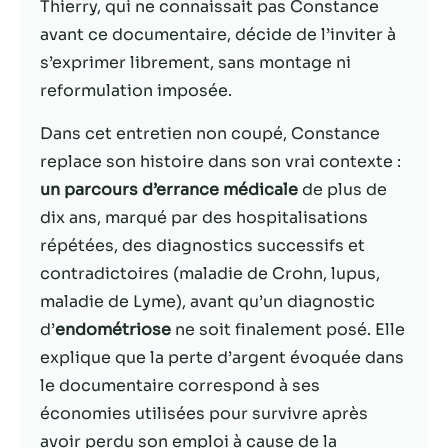
Thierry, qui ne connaissait pas Constance
avant ce documentaire, décide de l’inviter à
Statistiques
s’exprimer librement, sans montage ni
Afin que nous
puissions
reformulation imposée.
améliorer la
fonctionnalité
Dans cet entretien non coupé, Constance
et la structure
replace son histoire dans son vrai contexte :
du site Web,
un parcours d’errance médicale
de plus de
en fonction
de la façon
dix ans, marqué par des hospitalisations
dont le site
répétées, des diagnostics successifs et
Web est
contradictoires (maladie de Crohn, lupus,
utilisé.
maladie de Lyme), avant qu’un diagnostic
d’
endométriose
ne soit finalement posé. Elle
Experience
explique que la perte d’argent évoquée dans
Afin que notre
le documentaire correspond à ses
site Web
fonctionne
économies utilisées pour survivre après
aussi bien que
avoir perdu son emploi à cause de la