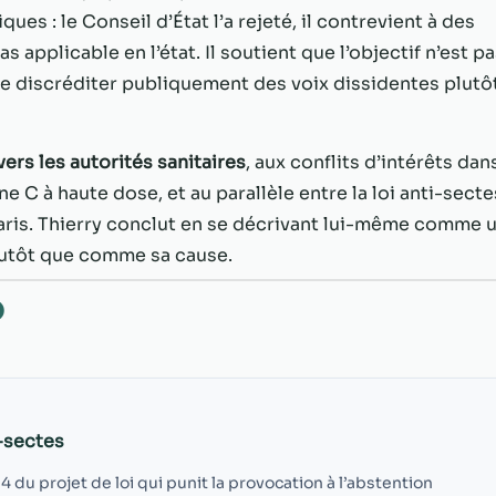
possible lors
es : le Conseil d’État l’a rejeté, il contrevient à des
de votre visite.
Si vous refusez
as applicable en l’état. Il soutient que l’objectif n’est p
ces cookies,
t de discréditer publiquement des voix dissidentes plutô
certaines
fonctionnalités
disparaîtront
ers les autorités sanitaires
, aux conflits d’intérêts dan
du site Web.
ne C à haute dose, et au parallèle entre la loi anti-secte
aris. Thierry conclut en se décrivant lui-même comme 
Marketing
lutôt que comme sa cause.
En partageant
votre intérêt et
O
votre
comportement
lorsque vous
visitez notre
site, vous
augmentez les
i-sectes
chances de
voir du
le 4 du projet de loi qui punit la provocation à l’abstention