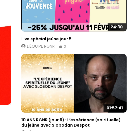
24:30
Live spécial jeûne jour 5
L'ÉQUIPE RGNR
0
01:57:41
10 ANS RGNR (jour 6) : L’expérience (spirituelle)
du jeûne avec Slobodan Despot