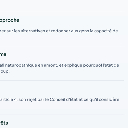
contenu et des
offres
personnalisés.
approche
mer sur les alternatives et redonner aux gens la capacité de
ôme
vail naturopathique en amont, et explique pourquoi l’état de
coup.
rticle 4, son rejet par le Conseil d’État et ce qu’il considère
rêts