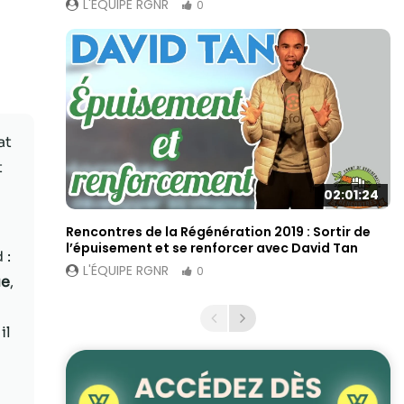
L'ÉQUIPE RGNR
0
at
t
s
02:01:24
Rencontres de la Régénération 2019 : Sortir de
l’épuisement et se renforcer avec David Tan
 :
L'ÉQUIPE RGNR
0
ue
,
il