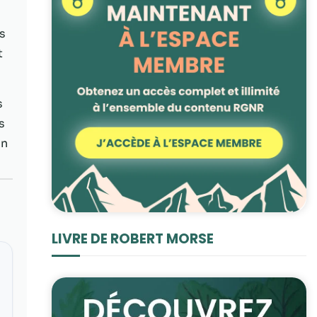
as
t
s
s
un
LIVRE DE ROBERT MORSE