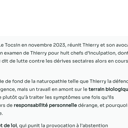
Statistiques
Afin que nous
puissions
améliorer la
fonctionnalité
et la structure
e Tocsin en novembre 2023, réunit Thierry et son avoc
du site Web,
 en examen de Thierry pour huit chefs d’inculpation, don
en fonction
de la façon
oi dit de lutte contre les dérives sectaires alors en cour
dont le site
Web est
utilisé.
e de fond de la naturopathie telle que Thierry la défend
gence, mais un travail en amont sur le
terrain biologiq
plutôt qu’à traiter les symptômes une fois qu’ils
Experience
Afin que notre
urs de
responsabilité personnelle
dérange, et pourquoi 
site Web
e.
fonctionne
aussi bien que
t de loi
, qui punit la provocation à l’abstention