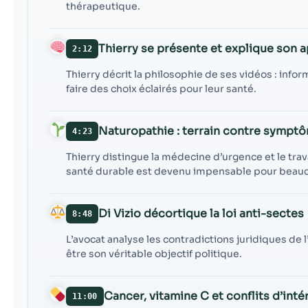
thérapeutique.
Thierry se présente et explique son 
2:12
Thierry décrit la philosophie de ses vidéos : infor
faire des choix éclairés pour leur santé.
Naturopathie : terrain contre sympt
4:23
Thierry distingue la médecine d’urgence et le tra
santé durable est devenu impensable pour beau
Di Vizio décortique la loi anti-sectes
8:48
L’avocat analyse les contradictions juridiques de l’a
être son véritable objectif politique.
Cancer, vitamine C et conflits d’inté
11:00