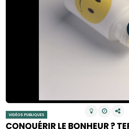
VIDÉOS PUBLIQUES
CONQUÉRIR LE BONHEUR ? TE