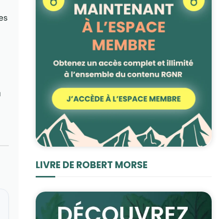
les
u
LIVRE DE ROBERT MORSE