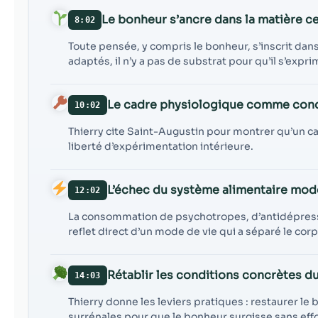
Le bonheur s’ancre dans la matière ce
8:02
Toute pensée, y compris le bonheur, s’inscrit dan
adaptés, il n’y a pas de substrat pour qu’il s’expri
Le cadre physiologique comme condi
10:02
Thierry cite Saint-Augustin pour montrer qu’un cad
liberté d’expérimentation intérieure.
L’échec du système alimentaire mod
12:02
La consommation de psychotropes, d’antidépress
reflet direct d’un mode de vie qui a séparé le cor
Rétablir les conditions concrètes d
14:03
Thierry donne les leviers pratiques : restaurer le 
surrénales pour que le bonheur surgisse sans effo