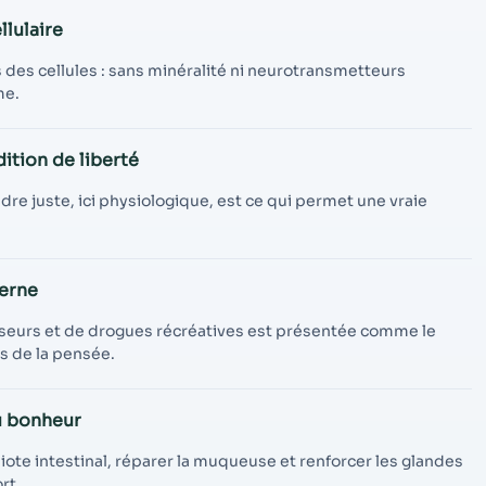
llulaire
s des cellules : sans minéralité ni neurotransmetteurs
me.
tion de liberté
re juste, ici physiologique, est ce qui permet une vraie
erne
eurs et de drogues récréatives est présentée comme le
ps de la pensée.
u bonheur
biote intestinal, réparer la muqueuse et renforcer les glandes
rt.