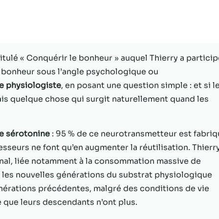
Statistiques
Afin que nous
puissions
améliorer la
tulé « Conquérir le bonheur » auquel Thierry a particip
fonctionnalité
e bonheur sous l’angle psychologique ou
et la structure
du site Web,
e physiologiste
, en posant une question simple : et si l
en fonction
ais quelque chose qui surgit naturellement quand les
de la façon
dont le site
Web est
e sérotonine
: 95 % de ce neurotransmetteur est fabri
utilisé.
esseurs ne font qu’en augmenter la réutilisation. Thierr
inal, liée notamment à la consommation massive de
Experience
e les nouvelles générations du substrat physiologique
Afin que notre
énérations précédentes, malgré des conditions de vie
site Web
fonctionne
e que leurs descendants n’ont plus.
aussi bien que