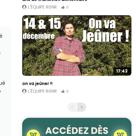
L'ÉQUIPE RGNR
0
é
e
17:43
qué
on va jeûner !!
L'ÉQUIPE RGNR
y
0