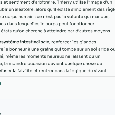
possible lors
 et sentiment d’arbitraire, Thierry utilise l’image d’un
de votre visite.
ubir un aléatoire, alors qu’il existe simplement des règ
Si vous refusez
au corps humain : ce n’est pas la volonté qui manque,
ces cookies,
certaines
ues dans lesquelles le corps peut fonctionner
fonctionnalités
 états qu’on cherche à atteindre par d’autres moyens.
disparaîtront
du site Web.
système intestinal
sain, renforcer les glandes
re le bonheur à une graine qui tombe sur un sol aride o
Marketing
radé, même les moments heureux ne laissent qu’un
En partageant
he, la moindre occasion devient quelque chose de
votre intérêt et
fuser la fatalité et rentrer dans la logique du vivant.
votre
comportement
O
lorsque vous
visitez notre
site, vous
augmentez les
chances de
voir du
r