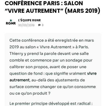
CONFÉRENCE PARIS : SALON
“VIVRE AUTREMENT” (MARS 2019)
L'ÉQUIPE RGNR
30/03/2019
0
Cette conférence a été enregistrée en mars
2019 au salon « Vivre Autrement » à Paris.
Thierry y prend la parole devant une salle
comble et commence par un sondage pour
Nécessaire
calibrer son propos, avant de poser une
Ces cookies ne
question de fond : que signifie vraiment
vivre
sont pas
autrement
, au-delà des ajustements de
facultatifs. Ils
sont
surface comme changer ce qu’on consomme
nécessaires au
ou ce qu’on produit ?
fonctionnement
du site Web.
Le premier principe développé est radical :