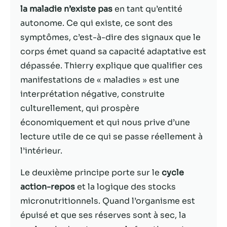
la maladie n’existe pas
en tant qu’entité
Statistiques
autonome. Ce qui existe, ce sont des
Afin que nous
symptômes, c’est-à-dire des signaux que le
puissions
corps émet quand sa capacité adaptative est
améliorer la
dépassée. Thierry explique que qualifier ces
fonctionnalité
et la structure
manifestations de « maladies » est une
du site Web,
interprétation négative, construite
en fonction
culturellement, qui prospère
de la façon
dont le site
économiquement et qui nous prive d’une
Web est
lecture utile de ce qui se passe réellement à
utilisé.
l’intérieur.
Le deuxième principe porte sur le
cycle
Experience
Afin que notre
action-repos
et la logique des stocks
site Web
micronutritionnels. Quand l’organisme est
fonctionne
épuisé et que ses réserves sont à sec, la
aussi bien que