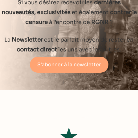
Si vous désirez recevoir les
dernières
nouveautés, exclusivités
et également
contrer la
censure
à l’encontre de
RGNR
?
La
Newsletter
est le parfait moyen de rester en
contact direct
les uns avec les autres.
S'abonner à la newsletter