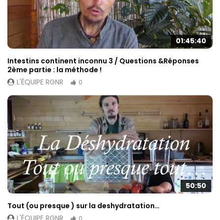
01:45:40
Intestins continent inconnu 3 / Questions &Réponses
2ème partie : la méthode !
L'ÉQUIPE RGNR
0
50:50
Tout (ou presque ) sur la deshydratation…
L'ÉQUIPE RGNR
0