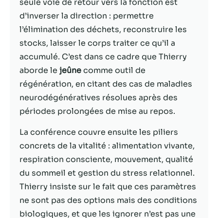
possible lors
seule voie de retour vers la fonction est
de votre visite.
d’inverser la direction : permettre
Si vous refusez
l’élimination des déchets, reconstruire les
ces cookies,
certaines
stocks, laisser le corps traiter ce qu’il a
fonctionnalités
accumulé. C’est dans ce cadre que Thierry
disparaîtront
aborde le
jeûne
comme outil de
du site Web.
régénération, en citant des cas de maladies
neurodégénératives résolues après des
Marketing
périodes prolongées de mise au repos.
En partageant
votre intérêt et
La conférence couvre ensuite les piliers
votre
concrets de la vitalité : alimentation vivante,
comportement
lorsque vous
respiration consciente, mouvement, qualité
visitez notre
du sommeil et gestion du stress relationnel.
site, vous
Thierry insiste sur le fait que ces paramètres
augmentez les
chances de
ne sont pas des options mais des conditions
voir du
biologiques, et que les ignorer n’est pas une